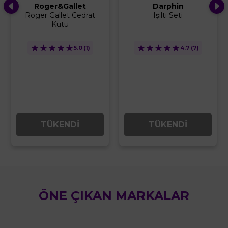
Roger&Gallet
Darphin
Roger Gallet Cedrat
Işıltı Seti
Kutu
★
★
★
★
★
★
★
★
★
★
5.0
(1)
4.7
(7)
TÜKENDİ
TÜKENDİ
ÖNE ÇIKAN MARKALAR