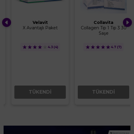
Velavit
Collavita
X Avantajlı Paket
Collagen Tip 1 Tip 3 30
Saşe
★
★
★
★
★
★
★
★
★
★
4.3
(4)
4.7
(7)
TÜKENDİ
TÜKENDİ