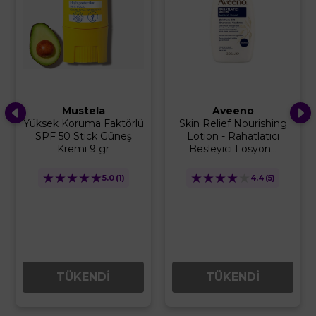
Aveeno
B-Good
Skin Relief Nourishing
Yenidoğan Köpük
Lotion - Rahatlatıcı
Şampuanı 250 ml
Besleyici Losyon...
★
★
★
★
★
4.5
(8)
★
★
★
★
★
4.4
(5)
TÜKENDİ
TÜKENDİ