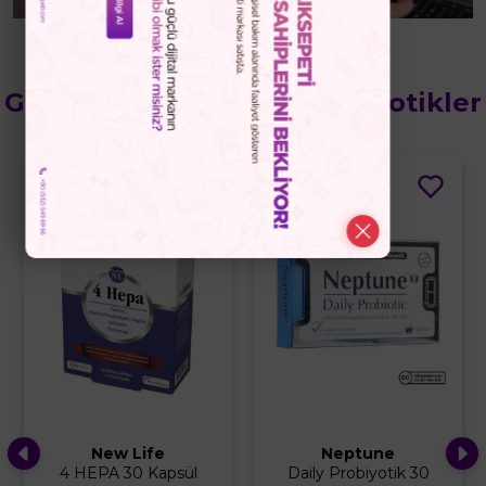
Güçlü Bağışıklık İçin Probiyotikler
%5
%10
Neptune
Kaleidon
Daily Probiyotik 30
60 Mg 20 Kapsül