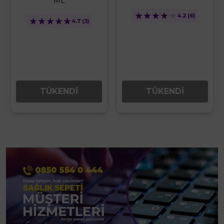
30ml
★
★
★
★
★
4.2
(6)
★
★
★
★
★
4.4
(8)
TÜKENDİ
TÜKENDİ