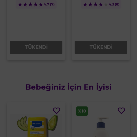
★
★
★
★
★
★
★
★
★
★
4.3
(8)
4.3
(4)
TÜKENDİ
TÜKENDİ
Bebeğiniz İçin En İyisi
%10