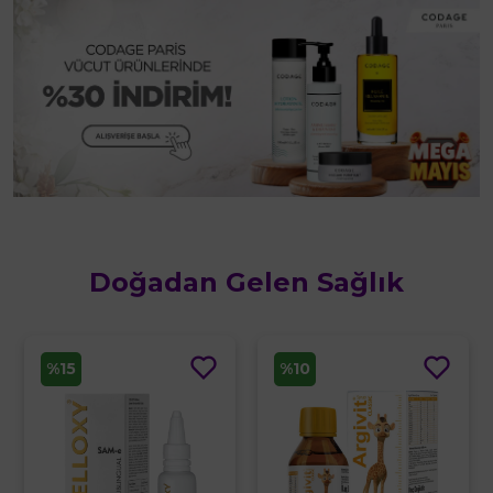
Doğadan Gelen Sağlık
%10
%7