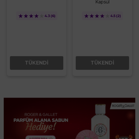
Kapsül
★
★
★
★
★
★
★
★
★
★
4.5
(2)
4.5
(6)
TÜKENDİ
TÜKENDİ