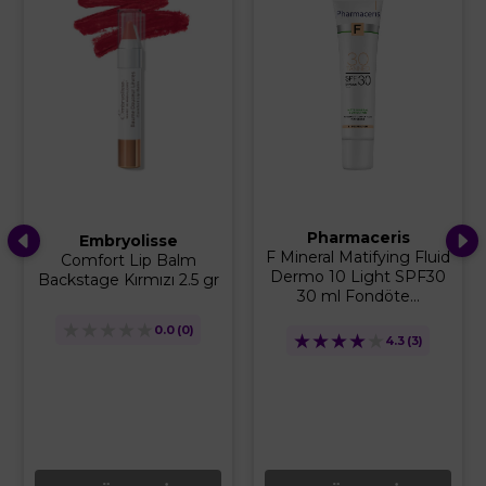
Pharmaceris
Embryolisse
F Mineral Matifying Fluid
Comfort Lip Balm
Dermo 10 Light SPF30
Backstage Kırmızı 2.5 gr
30 ml Fondöte...
★
★
★
★
★
0.0
(0)
★
★
★
★
★
4.3
(3)