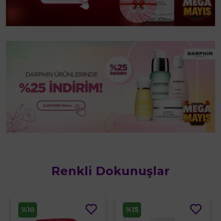
Renkli Dokunuşlar
%10
%15