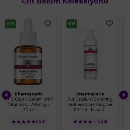
Cilt Bakım Koleksiyonu
%15
%10
Pharmaceris
Dermoskin
PuriCapilium Soothing
Facial Cleansing Foam
Rednees Cleansing Gel
200ml
190 ml - Kızarık...
★
★
★
★
★
4.3
(3)
★
★
★
★
★
4.0
(1)