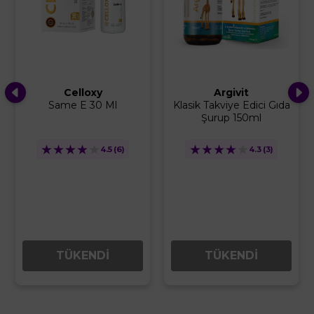
Argivit
Sambucol
Klasik Takviye Edici Gıda
Plus 15 Kapsül
Şurup 150ml
★
★
★
★
★
★
★
★
★
★
4.3
(3)
4.8
(4)
TÜKENDİ
TÜKENDİ