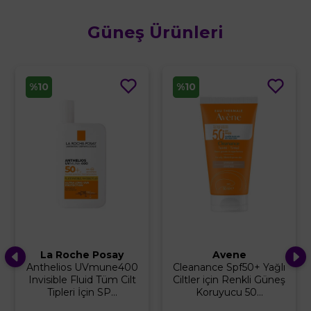
Güneş Ürünleri
%10
%10
Avene
Milk Shake
Cleanance Spf50+ Yağlı
SunScreen Sun More
Ciltler için Renkli Güneş
Güneş Koruyucu Vücut
Koruyucu 50...
Sütü Spf 30 140 ml