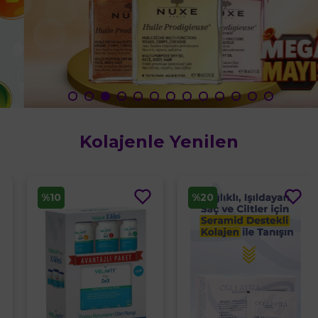
Kolajenle Yenilen
%10
%20