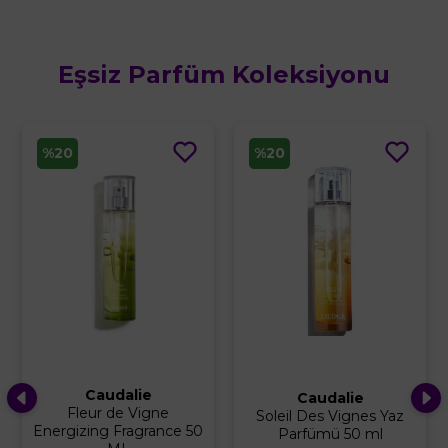
Eşsiz Parfüm Koleksiyonu
%20
%10
Roger&Gallet
Caudalie
Roger ve Gallet Bois
Soleil Des Vignes Yaz
d'Orange Sağlık Kokulu
Parfümü 50 ml