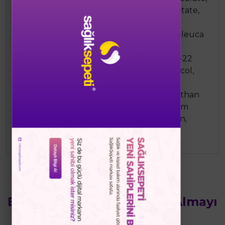
Silica, Tridecyl Salicylate, Tocopheryl Acetate,
Ectoin, Mannitol, Xylitol, Rhamnose,
Fructooligosaccharides, Laminaria Ochroleuca
Extract, Glycolic Acid, Ginkgo Biloba Leaf
Extract , Citric Acid, Dodecyl Gallate, C20-22
Alcohols, Decyl Glucoside, Propylene Glycol,
Hydroxyethyl Acrylate/Sodium
Acryloyldimethyltaurate Copolymer, Xanthan
Gum, Caprylic/Capric Triglyceride, Sodium
Hydroxide, Disodium Edta, Chlorphenesin,
Phenoxyethanol, Fragrance.
Bu Ürünün Yanında Satın Almayı
Düşünebilirsiniz