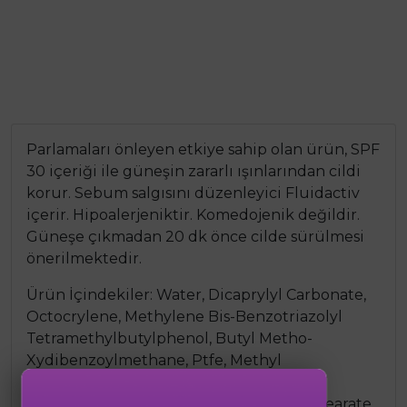
Parlamaları önleyen etkiye sahip olan ürün, SPF
30 içeriği ile güneşin zararlı ışınlarından cildi
korur. Sebum salgısını düzenleyici Fluidactiv
içerir. Hipoalerjeniktir. Komedojenik değildir.
Güneşe çıkmadan 20 dk önce cilde sürülmesi
önerilmektedir.
Ürün İçindekiler: Water, Dicaprylyl Carbonate,
Octocrylene, Methylene Bis-Benzotriazolyl
Tetramethylbutylphenol, Butyl Metho-
Xydibenzoylmethane, Ptfe, Methyl
Methacrylate Crosspolymer, C20-22 Alkyl
Phosphate, Glyceryl Stearate, Peg-100 Stearate,