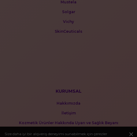
Mustela
Solgar
Vichy
SkinCeuticals
KURUMSAL
Hakkımızda
İletişim
Kozmetik Ürünler Hakkında Uyarı ve Sağlık Beyanı
Mesafeli Satış Sözleşmesi
Size daha iyi bir alışveriş deneyimi sunabilmek için çerezler