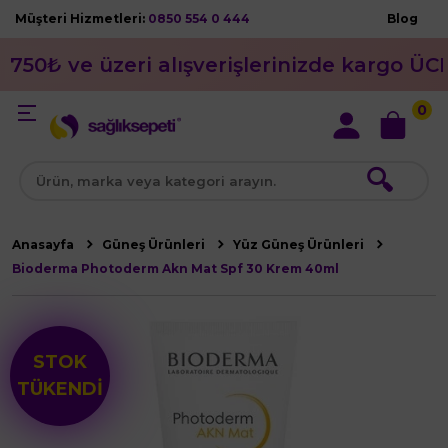
Müşteri Hizmetleri:
0850 554 0 444
Blog
750₺ ve üzeri alışverişlerinizde kargo ÜC
0
🔍
Anasayfa
Güneş Ürünleri
Yüz Güneş Ürünleri
Bioderma Photoderm Akn Mat Spf 30 Krem 40ml
STOK
TÜKENDİ