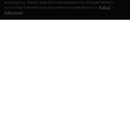
kullanıyoruz. Detaylı bilgi için çerez politikamızı ve kişisel verilerin
İptal ve İade Koşulları
korunması hakkında açıklama metnini inceleyebilirsiniz.
Kabul
Ediyorum
Gizlilik ve Çerez Politikamız
Kişisel Verilerin Korunması, Saklanması ve İmha Politikası
BLOG
Kişisel bakım deneyiminizi zenginleştirecek makaleleri görmek
için bloğumuzu ziyaret edebilirsiniz.
E-BÜLTEN KAYIT
Kampanyalardan, indirimlerden ve diğer tüm avantajlardan
haberdar olmak için e-posta bültenine kayıt olabilirsiniz.