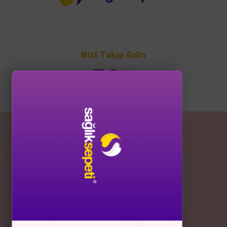
Bizi Takip Edin
POPÜLER KATEGORİLER
Kolajenler
Vitaminler
Anne ve Bebek
Vücut Bakımı
Cilt Bakımı