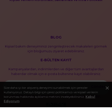
BLOG
Kişisel bakım deneyiminizi zenginleştirecek makaleleri görmek
için bloğumuzu ziyaret edebilirsiniz.
E-BÜLTEN KAYIT
Kampanyalardan, indirimlerden ve diğer tüm avantajlardan
haberdar olmak için e-posta bültenine kayıt olabilirsiniz.
Gönder
Size daha iyi bir alışveriş deneyimi sunabilmek için çerezler
kullanıyoruz. Detaylı bilgi için çerez politikamızı ve kişisel verilerin
© 2016-2026 Sağlık Sepeti - Tüm hakları saklıdır.
korunması hakkında açıklama metnini inceleyebilirsiniz.
Kabul
Ediyorum