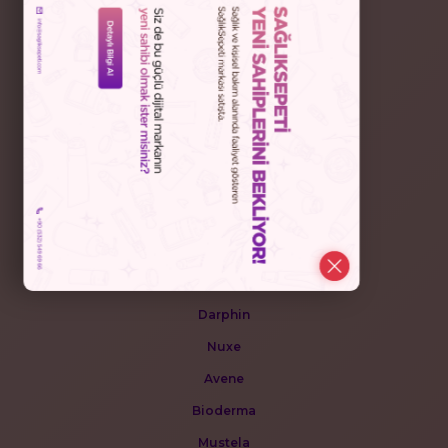
Saç Bakımı
Güneş Ürünleri
Makyaj
Ağız Bakım Ürünleri
POPÜLER MARKALAR
Collavita
Darphin
Nuxe
Avene
Bioderma
Mustela