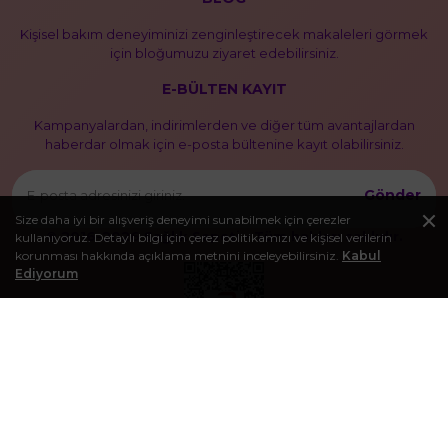
Kişisel bakım deneyiminizi zenginleştirecek makaleleri görmek
için bloğumuzu ziyaret edebilirsiniz.
E-BÜLTEN KAYIT
Kampanyalardan, indirimlerden ve diğer tüm avantajlardan
haberdar olmak için e-posta bültenine kayıt olabilirsiniz.
Gönder
Size daha iyi bir alışveriş deneyimi sunabilmek için çerezler
© 2016-2026 Sağlık Sepeti - Tüm hakları saklıdır.
kullanıyoruz. Detaylı bilgi için çerez politikamızı ve kişisel verilerin
korunması hakkında açıklama metnini inceleyebilirsiniz.
Kabul
Ediyorum