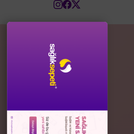
POPÜLER KATEGORİLER
Kolajenler
Vitaminler
Anne ve Bebek
Vücut Bakımı
Cilt Bakımı
Saç Bakımı
Güneş Ürünleri
Makyaj
Ağız Bakım Ürünleri