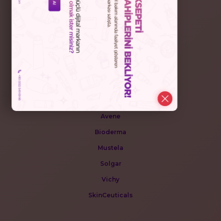
POPÜLER MARKALAR
Collavita
Darphin
Nuxe
Avene
Bioderma
Mustela
Solgar
Vichy
SkinCeuticals