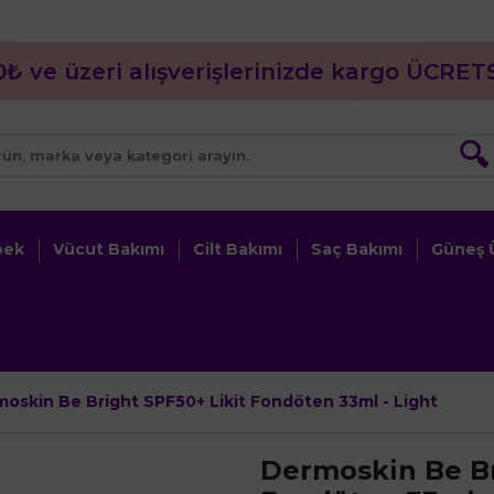
0₺ ve üzeri alışverişlerinizde kargo ÜCRETS
🔍
bek
Vücut Bakımı
Cilt Bakımı
Saç Bakımı
Güneş Ü
oskin Be Bright SPF50+ Likit Fondöten 33ml - Light
Dermoskin Be Br