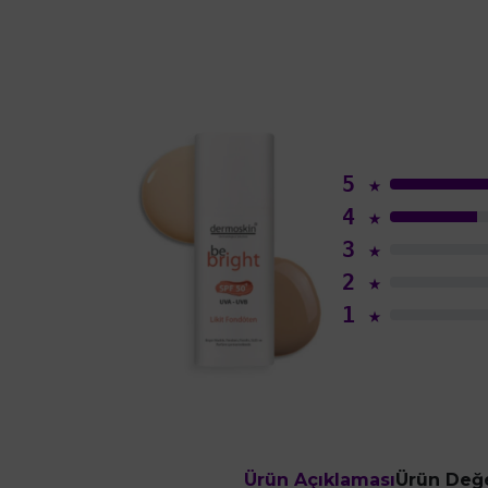
5
★
4
★
3
★
2
★
1
★
Ürün Açıklaması
Ürün Değe