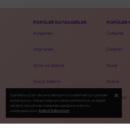
POPÜLER KATEGORİLER
POPÜLER 
Kolajenler
Collavita
Vitaminler
Darphin
Anne ve Bebek
Nuxe
Vücut Bakımı
Avene
Size daha iyi bir alışveriş deneyimi sunabilmek için çerezler
Cilt Bakımı
Bioderma
kullanıyoruz. Detaylı bilgi için çerez politikamızı ve kişisel
verilerin korunması hakkında açıklama metnini
inceleyebilirsiniz.
Kabul Ediyorum
Saç Bakımı
Mustela
Güneş Ürünleri
Solgar