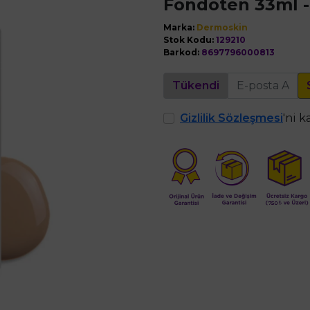
Fondöten 33ml -
Marka:
Dermoskin
Stok Kodu:
129210
Barkod:
8697796000813
Tükendi
Gizlilik Sözleşmesi
'ni 