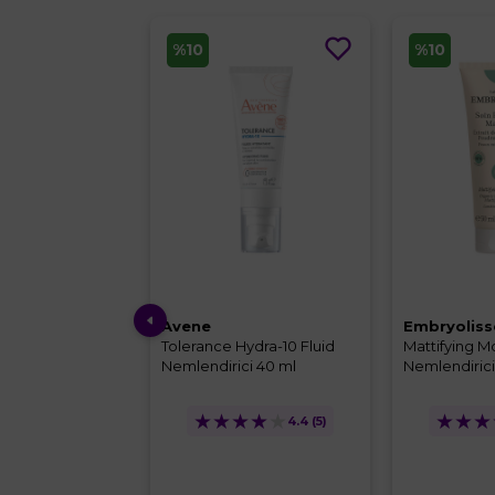
%10
%10
Avene
Embryoliss
iv Cg Parlaklık
Tolerance Hydra-10 Fluid
Mattifying Mo
 ml
Nemlendirici 40 ml
Nemlendirici
★
★
★
★
★
★
★
★
★
★
★
4.4
(8)
4.4
(5)