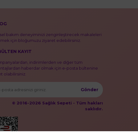
OG
isel bakım deneyiminizi zenginleştirecek makaleleri
mek için bloğumuzu ziyaret edebilirsiniz.
BÜLTEN KAYIT
panyalardan, indirimlerden ve diğer tüm
ntajlardan haberdar olmak için e-posta bültenine
t olabilirsiniz.
Gönder
© 2016-2026 Sağlık Sepeti - Tüm hakları
saklıdır.