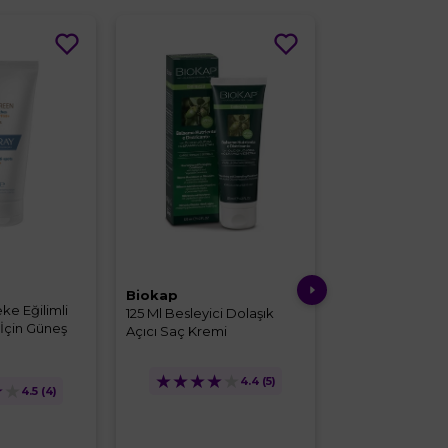
%15
Bioderma
Biokap
ke Eğilimli
Photoderm Cov
125 Ml Besleyici Dolaşık
 İçin Güneş
Very Light SPF 
Açıcı Saç Kremi
Güneş Kremi
★
★
★
★
★
4.4
(5)
★
★
★
★
★
★
4.5
(4)