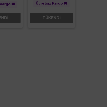
Ücretsiz Kargo 🚚
 Kargo 🚚
Ücretsiz K
ENDİ
TÜKE
TÜKENDİ