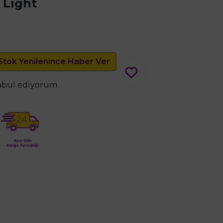
 Light
Stok Yenilenince Haber Ver
kabul ediyorum.