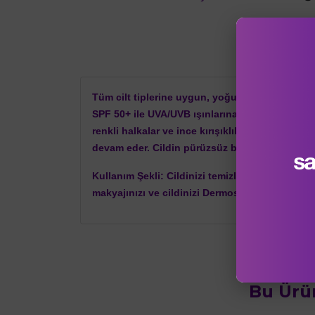
Tüm cilt tiplerine uygun, yoğun kapatıcı özellik
SPF 50+ ile UVA/UVB ışınlarına karşı güçlü koru
renkli halkalar ve ince kırışıklıklar) kapatmak i
devam eder. Cildin pürüzsüz bir görünüm kaza
Kullanım Şekli:
Cildinizi temizledikten sonra 
makyajınızı ve cildinizi Dermoskin Be Bright Ayd
Bu Ürü