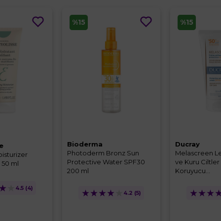
%15
%15
Bioderma
Ducray
e
Photoderm Bronz Sun
Melascreen Le
isturizer
Protective Water SPF30
ve Kuru Ciltler
 50 ml
200 ml
Koruyucu...
★
★
4.5
(4)
★
★
★
★
★
★
★
★
4.2
(5)