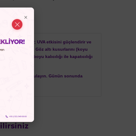
 filtreleri içerir; UVA etkisini güçlendirir ve
ya yardımcı olur. Göz altı kusurlarını (koyu
 yayılır ve gün boyu kalıcılığı ile kapatıcılığı
e eşit şekilde uygulayın. Günün sonunda
irsiniz