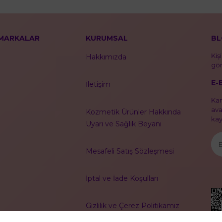
MARKALAR
KURUMSAL
BL
Kiş
Hakkımızda
gör
E-
İletişim
Kam
ava
Kozmetik Ürünler Hakkında
kayı
Uyarı ve Sağlık Beyanı
Mesafeli Satış Sözleşmesi
İptal ve İade Koşulları
Gizlilik ve Çerez Politikamız