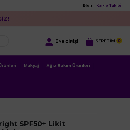
Blog
Kargo Takibi
İZ!
0
SEPETİM
ÜYE GİRİŞİ
rünleri
Makyaj
Ağız Bakım Ürünleri
ight SPF50+ Likit