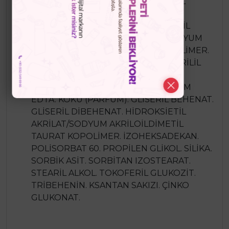
SU(AQUA). BİS-ETİLEKSİLOKSİFENOL
METOKSİFENİL TRİAZİN. BUTİL
METOKSİDİBENZOİLMETAN. GLİSERİL
STEARAT. PEG-100 STEARAT. POTASYUM
SETİL FOSFAT. PVP/EYKOSEN KOPOLİMER.
KAPRİLİK/KAPRİK TRİGLİSERİT. KAPRİLİL
GLİKOL. GLICERYL LAURATE. DESİL
GLUKOZİT. DİMETİKONOL. DİSODYUM
EDTA. KOKU (PARFÜM). GLİSERİL BEHENAT.
GLİSERİL DİBEHENAT. HİDROKSİETİL
AKRİLAT/SODYUM AKRİLOİLDİMETİL
TAURAT KOPOLİMER. İZOHEKSADEKAN.
POLİSORBAT 60. PROPİLEN GLİKOL. SİLİKA.
SORBİK ASİT. SORBİTAN IZOSTEARAT.
STEARİL ALKOL. TOKOFERİL GLUKOZİT.
TRİBEHENİN. KSANTAN SAKIZI. ÇİNKO
GLUKONAT.