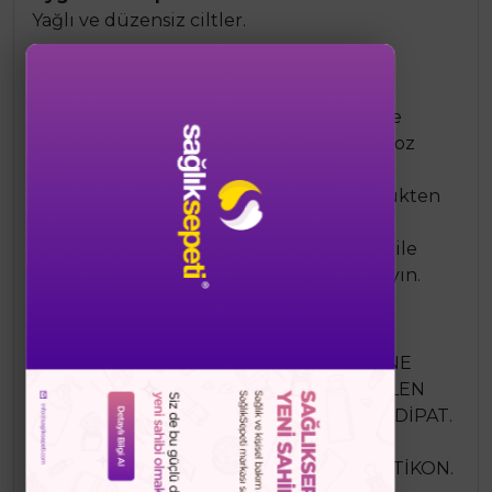
Yağlı ve düzensiz ciltler.
Kullanım Şekli:
Güneşe çıkmadan önce yetişkinlerde
boyun ve yüz bölgesine ortalama 6 doz
uygulanır.
Korumanın devam etmesi için yüzdükten
sonra sık sık tekrar uygulayın.
Güneş koruyucu ürün kullanırken bile
güneşe çok uzun süre maruz kalmayın.
Ürün Bileşimi:
AVENE TERMAL KAYNAK SUYU (AVENE
AQUA). C12-15 ALKİL BENZOAT. BUTİLEN
GLİKOL. DİMETİKON. DİİZOPROPİL ADİPAT.
METİLEN BİS-BENZOTRİAZOLİL
TETRAMETİLBUTİLFENOL. SİKLOMETİKON.