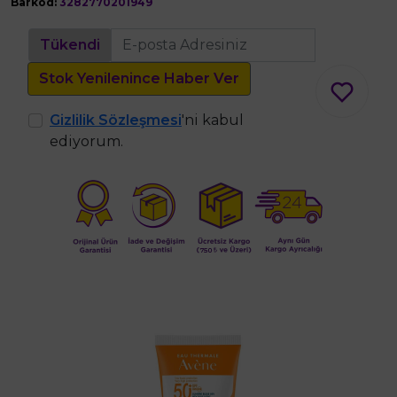
Barkod:
3282770201949
Tükendi
Stok Yenilenince Haber Ver
Gizlilik Sözleşmesi
'ni kabul
ediyorum.