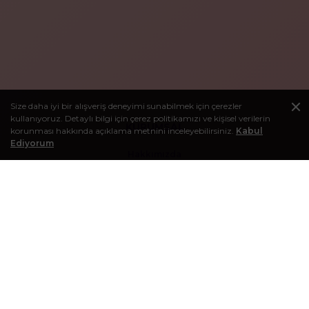
Size daha iyi bir alışveriş deneyimi sunabilmek için çerezler
kullanıyoruz. Detaylı bilgi için çerez politikamızı ve kişisel verilerin
KURUMSAL
korunması hakkında açıklama metnini inceleyebilirsiniz.
Kabul
Ediyorum
Hakkımızda
İletişim
Kozmetik Ürünler Hakkında Uyarı ve Sağlık Beyanı
Mesafeli Satış Sözleşmesi
İptal ve İade Koşulları
Gizlilik ve Çerez Politikamız
Kişisel Verilerin Korunması, Saklanması ve İmha Politikası