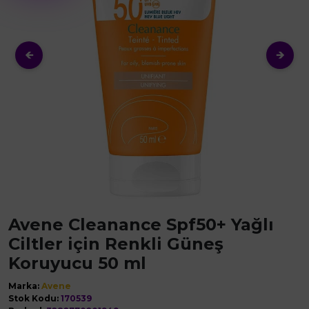
🡸
🡺
Avene Cleanance Spf50+ Yağlı
Ciltler için Renkli Güneş
Koruyucu 50 ml
Marka:
Avene
Stok Kodu:
170539