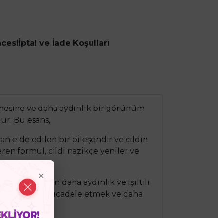
ncesi
İptal ve İade Koşulları
 etmesine ve daha aydınlık bir görünüm
ur. Bu esans,
an elde edilen bir bileşendir ve cildin
ren formül, cildi nazikçe yeniler ve
ilir ve cildin daha aydınlık ve ışıltılı
inize lekelerle mücadele etmek ve daha
ar.