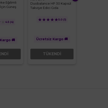
ke Eğilimli
Duobalance HP 30 Kapsül
Smart 30 Table
 İçin Güneş
Takviye Edici Gıda
★
★
★
★
★
★
★
★
★
5.0
(1)
★
★
4.5
(4)
Ücretsiz Kargo 🚚
Ücretsiz K
 Kargo 🚚
ENDİ
TÜKENDİ
TÜKE