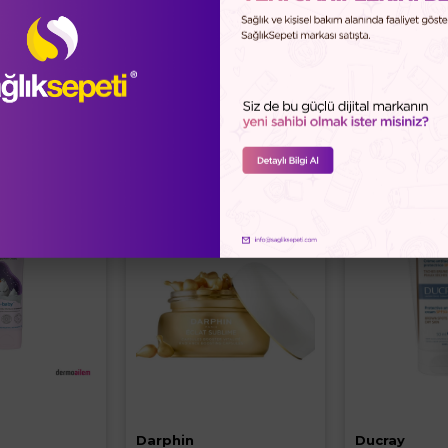
nün Yanında Satın Almayı Düşünebil
%25
%15
Darphin
Ducray