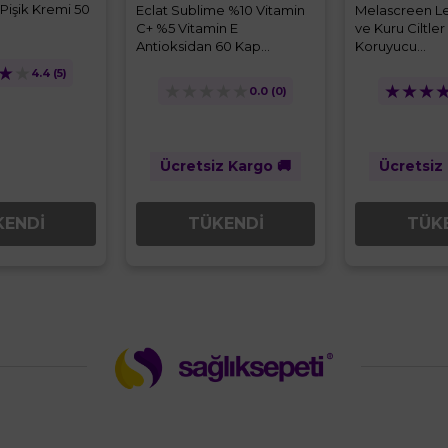
Pişik Kremi 50
Eclat Sublime %10 Vitamin
Melascreen Le
C+ %5 Vitamin E
ve Kuru Ciltler
Antioksidan 60 Kap...
Koruyucu...
★
★
4.4
(5)
★
★
★
★
★
★
★
★
0.0
(0)
Ücretsiz Kargo 🚚
Ücretsiz
TÜKENDİ
TÜK
KENDİ