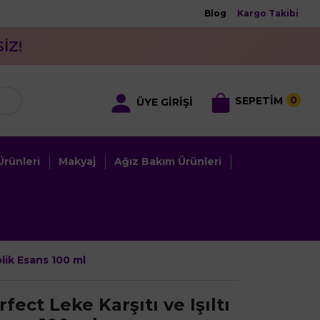
Blog
Kargo Takibi
İZ!
0
SEPETİM
ÜYE GİRİŞİ
rünleri
Makyaj
Ağız Bakım Ürünleri
olik Esans 100 ml
ect Leke Karşıtı ve Işıltı