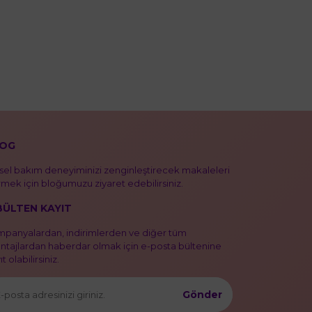
OG
isel bakım deneyiminizi zenginleştirecek makaleleri
mek için bloğumuzu ziyaret edebilirsiniz.
BÜLTEN KAYIT
panyalardan, indirimlerden ve diğer tüm
ntajlardan haberdar olmak için e-posta bültenine
t olabilirsiniz.
Gönder