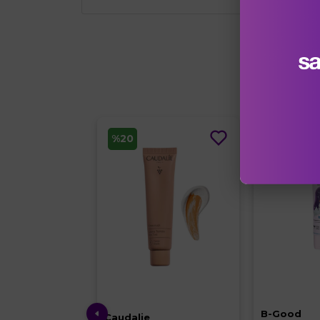
Bu Ürü
%20
B-Good
Caudalie