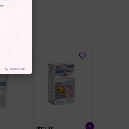
irsiniz
%10
Nbt Life
Argivit