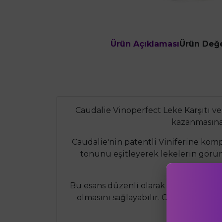
Ürün Açıklaması
Ürün Değe
Caudalie Vinoperfect Leke Karşıtı ve 
kazanmasına 
Caudalie'nin patentli Viniferine kompl
tonunu eşitleyerek lekelerin görünü
Bu esans düzenli olarak kullanıldığında
olmasını sağlayabilir. Caudalie Vinop
sa