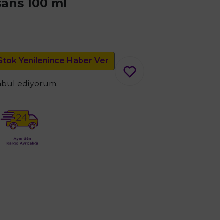
sans 100 ml
Stok Yenilenince Haber Ver
kabul ediyorum.