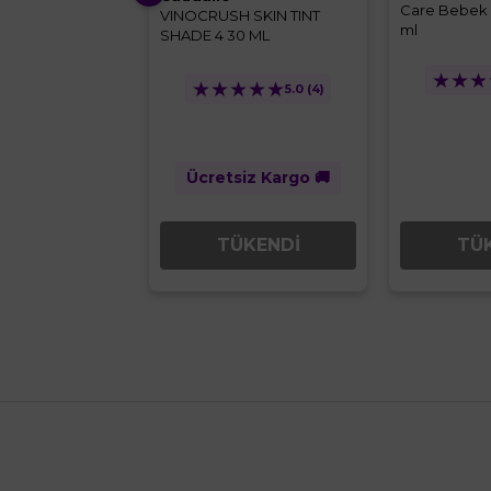
A Izotonik
Care Bebek 
VINOCRUSH SKIN TINT
yi 20 Ml
ml
SHADE 4 30 ML
★
★
★
★
★
★
4.5
(2)
★
★
★
★
★
5.0
(4)
Ücretsiz Kargo 🚚
ÜKENDİ
TÜ
TÜKENDİ