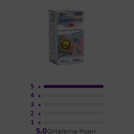
5
★
4
★
3
★
2
★
1
★
5.0
Ortalama Puan