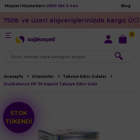
Müşteri Hizmetleri:
0850 554 0 444
Blog
750₺ ve üzeri alışverişlerinizde kargo ÜC
0
🔍
Anasayfa
Vitaminler
Takviye Edici Gıdalar
Duobalance HP 30 Kapsül Takviye Edici Gıda
STOK
TÜKENDİ