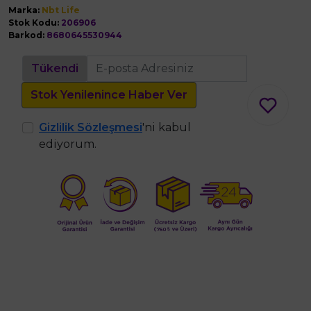
Marka:
Nbt Life
Stok Kodu:
206906
Barkod:
8680645530944
Tükendi
Stok Yenilenince Haber Ver
Gizlilik Sözleşmesi
'ni kabul
ediyorum.