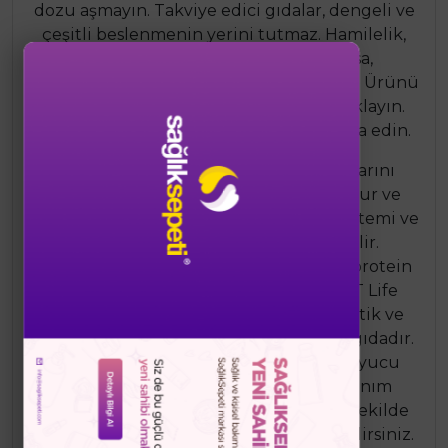
dozu aşmayın. Takviye edici gıdalar, dengeli ve
çeşitli beslenmenin yerini tutmaz. Hamilelik,
emzirme, veya tıbbi bir durum varsa,
kullanmadan önce doktorunuza danışın. Ürünü
çocukların ulaşamayacağı bir yerde saklayın.
Ürünü serin ve kuru bir yerde muhafaza edin.
Faydaları: Magnezyum: Kas fonksiyonlarını
destekler, enerji üretimine yardımcı olur ve
sinir sistemi sağlığını korur. Bağışıklık sistemi ve
sindirim sağlığına katkıda bulunabilir.
Bağışıklık sistemi, hücre bölünmesi ve protein
sentezi için önemli bir mineraldir. NBT Life
Duobalance Hp, magnezyum, postbiyotik ve
çinko içeren kapsamlı bir takviye edici gıdadır.
Hem akut dönemler için hem de koruyucu
amaçlı kullanım için uygundur. Kullanım
önerilerini takip ederek ürünü doğru şekilde
tüketebilir ve faydalarından yararlanabilirsiniz.