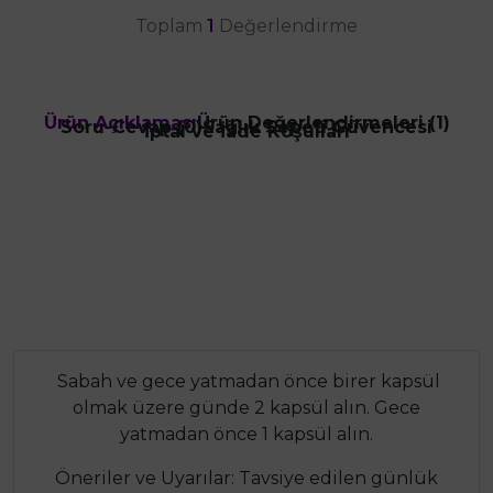
Toplam
1
Değerlendirme
Ürün Açıklaması
Ürün Değerlendirmeleri (1)
Soru-Cevap (0)
Sağlık Sepeti Güvencesi
İptal ve İade Koşulları
Sabah ve gece yatmadan önce birer kapsül
olmak üzere günde 2 kapsül alın. Gece
yatmadan önce 1 kapsül alın.
Öneriler ve Uyarılar: Tavsiye edilen günlük