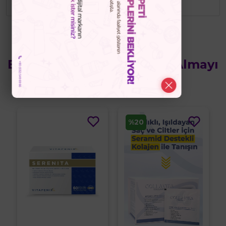
Bu Ürünün Yanında Satın Almayı
Düşünebilirsiniz
%20