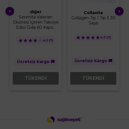
diğer
Collavita
ş
Serenita Valerian
Collagen Tip 1 Tip 3 30
Ekstresi İçeren Takviye
Saşe
Edici Gıda 60 Kaps...
★
★
★
★
★
4.7
(7)
★
★
★
★
★
4.3
(7)
Ücretsiz Kargo 🚚
Ücretsiz Kargo 🚚
TÜKENDİ
TÜKENDİ