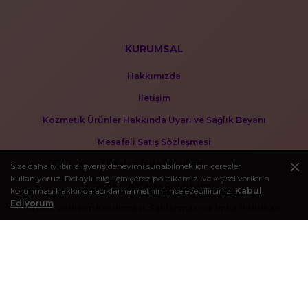
KURUMSAL
Hakkımızda
İletişim
Kozmetik Ürünler Hakkında Uyarı ve Sağlık Beyanı
Mesafeli Satış Sözleşmesi
İptal ve İade Koşulları
Size daha iyi bir alışveriş deneyimi sunabilmek için çerezler
kullanıyoruz. Detaylı bilgi için çerez politikamızı ve kişisel verilerin
Gizlilik ve Çerez Politikamız
korunması hakkında açıklama metnini inceleyebilirsiniz.
Kabul
Ediyorum
Kişisel Verilerin Korunması, Saklanması ve İmha Politikası