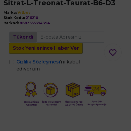
Sitrat-L-Treonat-Taurat-B6-D3
Marka:
Vitboy
Stok Kodu:
216210
Barkod:
8683555374394
Tükendi
Stok Yenilenince Haber Ver
Gizlilik Sözleşmesi
'ni kabul
ediyorum.