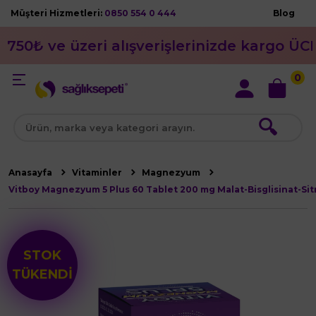
Müşteri Hizmetleri:
0850 554 0 444
Blog
750₺ ve üzeri alışverişlerinizde kargo ÜC
0
🔍
Anasayfa
Vitaminler
Magnezyum
Vitboy Magnezyum 5 Plus 60 Tablet 200 mg Malat-Bisglisinat-Si
STOK
TÜKENDİ