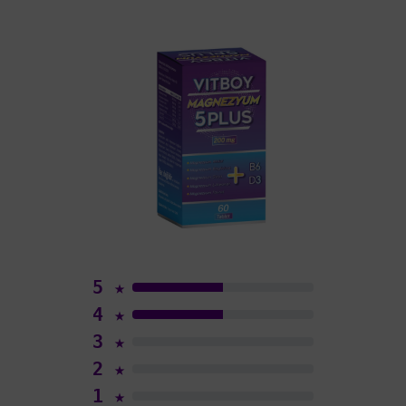
5
★
4
★
3
★
2
★
1
★