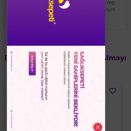
Bisglisinat20 mg Magnezyum Sitrat10 mg
Magnezyum L-Treonat10 mg Magnezyum
Taurat10 mg Vitamin B6 ve D3
Bu Ürünün Yanında Satın Almayı
Düşünebilirsiniz