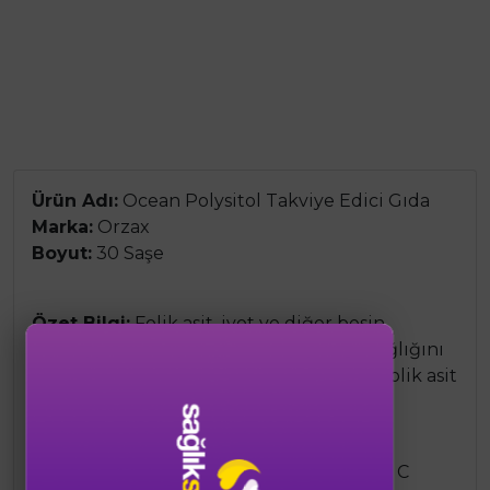
Ürün Adı:
Ocean Polysitol Takviye Edici Gıda
Marka:
Orzax
Boyut:
30 Saşe
Özet Bilgi:
Folik asit, iyot ve diğer besin
destekleriyle zenginleştirilmiş, vücut sağlığını
destekleyen takviye edici gıda. Günlük folik asit
ihtiyacını karşılamaya yardımcı olur.
Ürün Bileşenleri:
Folik asit (400 μg), iyot, C