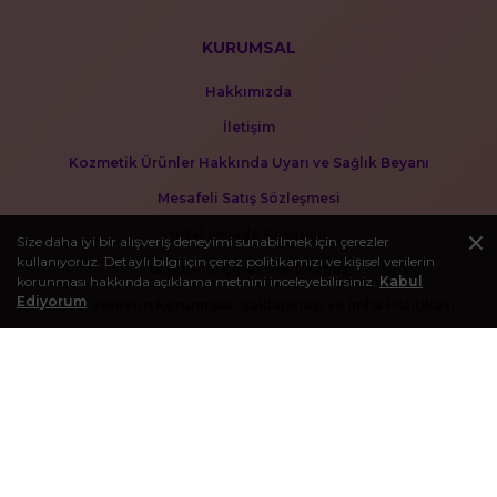
KURUMSAL
Hakkımızda
İletişim
Kozmetik Ürünler Hakkında Uyarı ve Sağlık Beyanı
Mesafeli Satış Sözleşmesi
İptal ve İade Koşulları
Size daha iyi bir alışveriş deneyimi sunabilmek için çerezler
kullanıyoruz. Detaylı bilgi için çerez politikamızı ve kişisel verilerin
Gizlilik ve Çerez Politikamız
korunması hakkında açıklama metnini inceleyebilirsiniz.
Kabul
Ediyorum
Kişisel Verilerin Korunması, Saklanması ve İmha Politikası