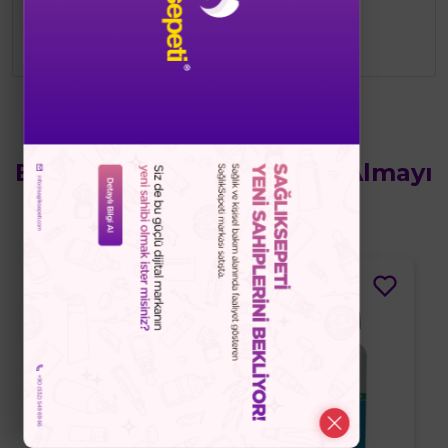
vitamini, B grubu vitaminleri ve doğal
bileşenler içerir.
Bu Ürünün Yanında Satın Almayı
Düşünebilirsiniz
%10