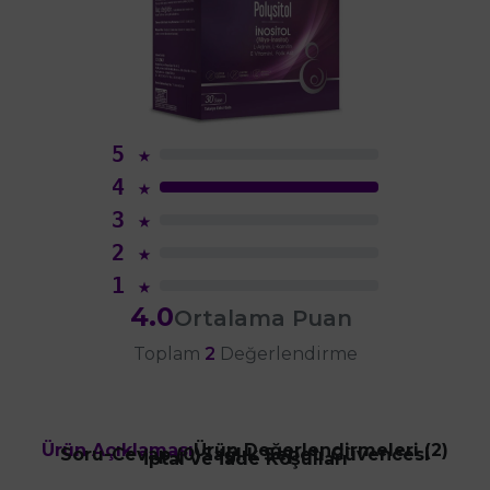
5
★
4
★
3
★
2
★
1
★
4.0
Ortalama Puan
Toplam
2
Değerlendirme
Ürün Açıklaması
Ürün Değerlendirmeleri (2)
Soru-Cevap (0)
Sağlık Sepeti Güvencesi
İptal ve İade Koşulları