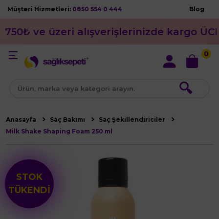
Müşteri Hizmetleri:
0850 554 0 444
Blog
750₺ ve üzeri alışverişlerinizde kargo ÜC
0
🔍
Anasayfa
Saç Bakımı
Saç Şekillendiriciler
Milk Shake Shaping Foam 250 ml
STOK
TÜKENDİ