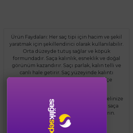
Ürün Faydaları: Her saç tipi için hacim ve şekil
yaratmak için şekillendirici olarak kullanılabilir.
Orta düzeyde tutuş sağlar ve köpük
formundadır. Saça kalınlık, esneklik ve doğal
görünüm kazandırır. Saçı parlak, kalın telli ve
canlı hale getirir. Saç yüzeyinde kalıntı
bırakmaz ve saçı ağırlaştırmaz, hafifçe
şekillendirir. Saçı kurutmaz.
Kullanım Şekli: Şişeyi iyice çalkalayın ve elinize
yukarı doğru püskürtün. Temiz, nemli saça
uygulayın ve masaj yaparak saça yedirin.
İstediğiniz şekli verin.