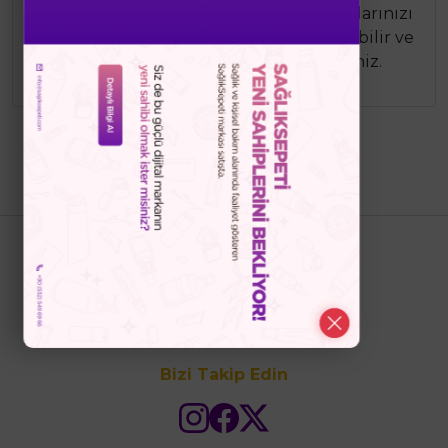
durulayın. Bu adımları takip ederek saçlarınızı
ve saç derinizi derinlemesine temizleyebilir ve
sağlıklı bir görünüm elde edebilirsiniz.
Bizi Takip Edin