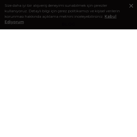
Size daha iyi bir alışveriş deneyimi sunabilmek için çerezler
kullanıyoruz. Detaylı bilgi için çerez politikamızı ve kişisel verilerin
korunması hakkında açıklama metnini inceleyebilirsiniz.
Kabul
Ediyorum
BLOG
Kişisel bakım deneyiminizi zenginleştirecek makaleleri görmek
için bloğumuzu ziyaret edebilirsiniz.
E-BÜLTEN KAYIT
Kampanyalardan, indirimlerden ve diğer tüm avantajlardan
haberdar olmak için e-posta bültenine kayıt olabilirsiniz.
Gönder
© 2016-2026 Sağlık Sepeti - Tüm hakları saklıdır.