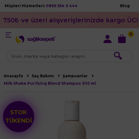
Müşteri Hizmetleri:
0850 554 0 444
Blog
750₺ ve üzeri alışverişlerinizde kargo ÜC
0
🔍
Anasayfa
Saç Bakımı
Şampuanlar
Milk Shake Purifying Blend Shampoo 300 ml
STOK
TÜKENDİ