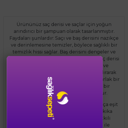
Ürününüz saç derisi ve saçlar için yoğun
arındırıcı bir şampuan olarak tasarlanmıştır.
Faydaları şunlardır: Saçı ve baş derisini nazikçe
ve derinlemesine temizler, böylece sağlıklı bir
temizlik hissi sağlar. Baş derisini dengeler ve
koruma altına alır, böylece dengeli bir saç derisi
ortamı oluşturur. Kir, kepek, sebum ve
kozmetik kalıntıları gibi unsurları arındırarak
saç ve saç derisini temizler. Sağlıklı ve parlak bir
sonuç yaratır, saçların canlı ve ipeksi bir
görünüm kazanmasına yardımcı olur.
Kullanım şekli oldukça basittir: Nemli saça eşit
olarak dağıtın ve köpürtün. Birkaç dakika
bekletin, böylece aktif maddelerin etkili
olmasına izin verin. Son olarak bol su ile