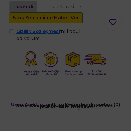
Tükendi
Stok Yenilenince Haber Ver
Gizlilik Sözleşmesi
'ni kabul
ediyorum.
Ürün Açıklaması
Ürün Değerlendirmeleri (0)
Soru-Cevap (0)
Sağlık Sepeti Güvencesi
İptal ve İade Koşulları