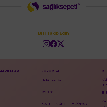
Bizi Takip Edin
MARKALAR
KURUMSAL
BL
Kiş
Hakkımızda
gör
İletişim
E-
Kam
Kozmetik Ürünler Hakkında
ava