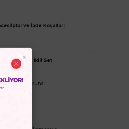
ncesi
İptal ve İade Koşulları
g Gel 500ml İkili Set
iği bir arada sunar: