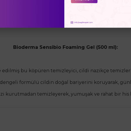
nem sağlayarak, cilt dokusunu pürüzsüzleştirir ve canl
rici etkisi ile cildi gün boyu korur, daha taze ve genç b
şenler sayesinde cildi nemlendirirken aynı zamanda serbe
Bioderma Sensibio Foaming Gel (500 ml):
e edilmiş bu köpüren temizleyici, cildi nazikçe temizlerke
engeli formülü cildin doğal bariyerini koruyarak, gü
izi kurutmadan temizleyerek, yumuşak ve rahat bir his b