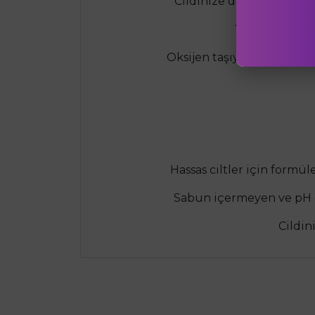
Cildinize derinlemesine 
Yoğun nemlendi
Oksijen taşıyan aktif bile
Hassas ciltler için formül
Sabun içermeyen ve pH d
Cildin