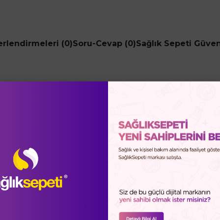
rlendirmeleri (0)
Soru-Cevap (0)
Sağlık Sepeti Güve
oisturizing Cream 50ml + Bioderma Sensibio Foamin
ünlük bakımda ihtiyacı olan nemlendirme ve hassas temizl
Lierac Hydragenist Moisturizing Cream (50 ml):