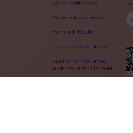
Uyarı ve Sağlık Beyanı
kayı
Mesafeli Satış Sözleşmesi
İptal ve İade Koşulları
Gizlilik ve Çerez Politikamız
Kişisel Verilerin Korunması,
Saklanması ve İmha Politikası
ls