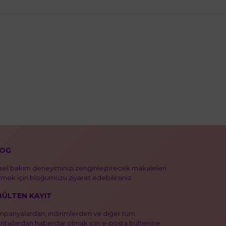
OG
isel bakım deneyiminizi zenginleştirecek makaleleri
mek için bloğumuzu ziyaret edebilirsiniz.
BÜLTEN KAYIT
panyalardan, indirimlerden ve diğer tüm
ntajlardan haberdar olmak için e-posta bültenine