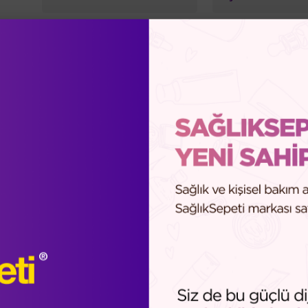
Soleil Plaser Güneş Serisi
Aromatik Bakım Y
Melaperfect Serisi
Darphin Skin Mat 
Predermine Serisi
Lumiere Essentiel
Darphin Tüm Ürünleri