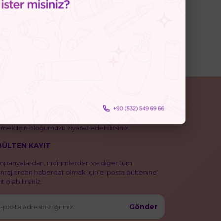
OG
isel bakım deneyiminizi zenginleştirecek makaleleri
mek için bloğumuzu ziyaret edebilirsiniz.
BÜLTEN KAYIT
panyalardan, indirimlerden ve diğer tüm
ntajlardan haberdar olmak için e-posta bültenine
t olabilirsiniz.
Gönder