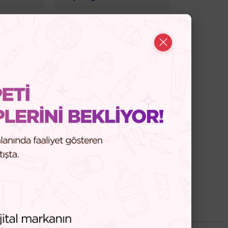
ağları
Ideal Resurce Serisi
Serisi
Stimulskin Plus Serisi
le Serisi
Profesyonel Bakım
Ürünleri
Stoktakiler
0 Ürün