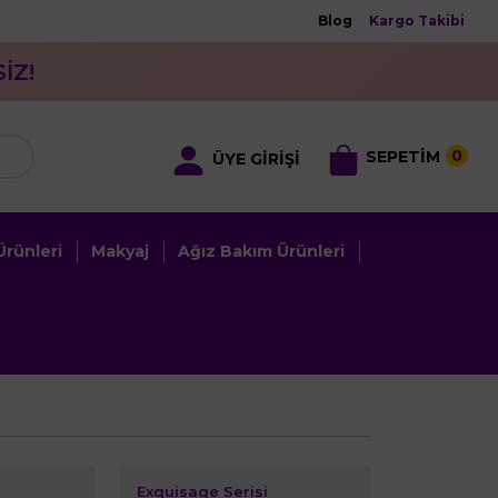
Blog
Kargo Takibi
İZ!
0
SEPETİM
ÜYE GİRİŞİ
rünleri
Makyaj
Ağız Bakım Ürünleri
Exquisage Serisi