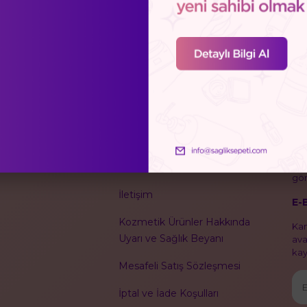
Bizi Takip Edin
MARKALAR
KURUMSAL
BL
Kiş
Hakkımızda
gör
İletişim
E-
Kozmetik Ürünler Hakkında
Kam
Uyarı ve Sağlık Beyanı
ava
kayı
Mesafeli Satış Sözleşmesi
İptal ve İade Koşulları