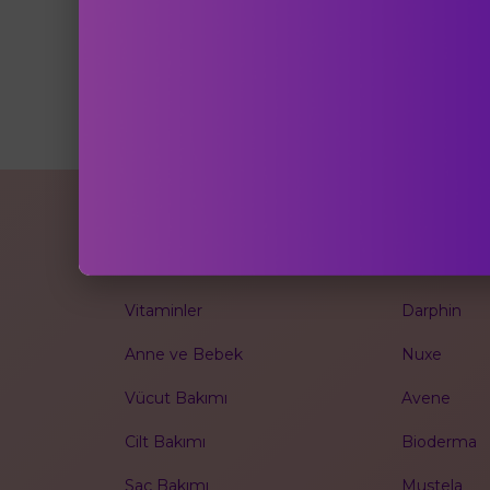
POPÜLER KATEGORİLER
POPÜLER 
Kolajenler
Collavita
Vitaminler
Darphin
Anne ve Bebek
Nuxe
Vücut Bakımı
Avene
Cilt Bakımı
Bioderma
Saç Bakımı
Mustela