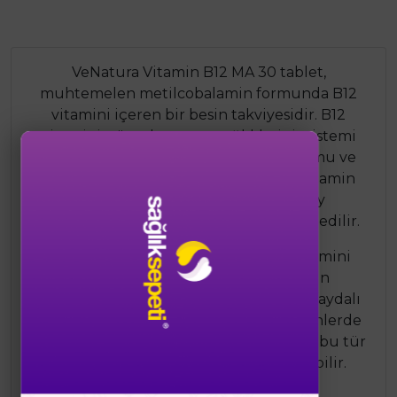
VeNatura Vitamin B12 MA 30 tablet,
muhtemelen metilcobalamin formunda B12
vitamini içeren bir besin takviyesidir. B12
vitamini, vücudunuzun sağlıklı sinir sistemi
fonksiyonu, kırmızı kan hücresi oluşumu ve
DNA sentezi için gereklidir. Metilcobalamin
formu, vücut tarafından daha kolay
kullanılabilir ve emilebilir olarak kabul edilir.
Bu vitamin takviyesi, özellikle B12 vitamini
eksikliği riski olan veya bu vitaminin
emiliminde zorluk yaşayan kişiler için faydalı
olabilir. Vegan veya vejetaryen beslenenlerde
B12 eksikliği yaygın olabilir, bu nedenle bu tür
takviyeler bu gruplar için önemli olabilir.