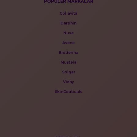
POPÜLER MARKALAR
Collavita
Darphin
Nuxe
Avene
Bioderma
Mustela
Solgar
Vichy
SkinCeuticals