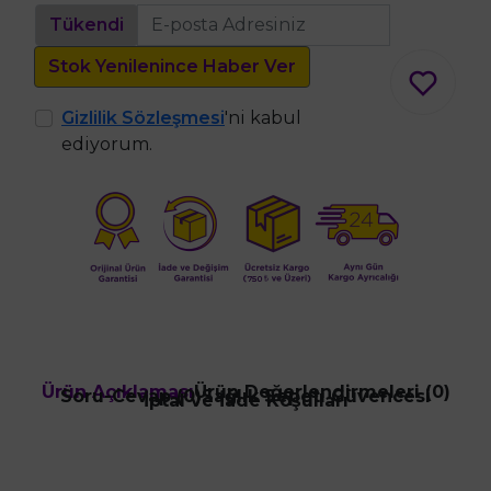
Tükendi
Stok Yenilenince Haber Ver
Gizlilik Sözleşmesi
'ni kabul
ediyorum.
Ürün Açıklaması
Ürün Değerlendirmeleri (0)
Soru-Cevap (0)
Sağlık Sepeti Güvencesi
İptal ve İade Koşulları