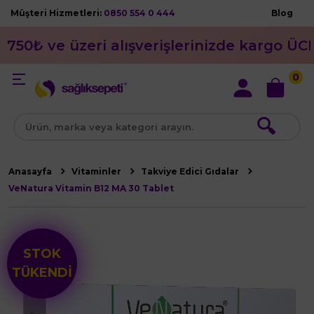
Müşteri Hizmetleri:
0850 554 0 444
Blog
750₺ ve üzeri alışverişlerinizde kargo ÜC
0
🔍
Anasayfa
Vitaminler
Takviye Edici Gıdalar
VeNatura Vitamin B12 MA 30 Tablet
STOK
TÜKENDİ