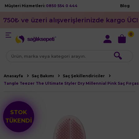
Müşteri Hizmetleri:
0850 554 0 444
Blog
750₺ ve üzeri alışverişlerinizde kargo ÜC
0
🔍
Anasayfa
Saç Bakımı
Saç Şekillendiriciler
Tangle Teezer The Ultimate Styler Dry Millennial Pink Saç Fırças
STOK
TÜKENDİ