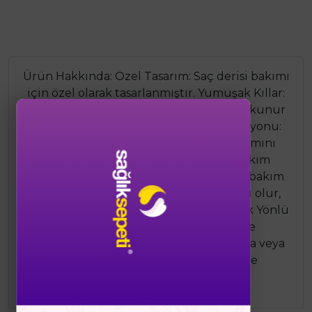
Ürün Hakkında: Özel Tasarım: Saç derisi bakımı
için özel olarak tasarlanmıştır. Yumuşak Kıllar:
Yumuşak kılları saç derisine nazikçe dokunur
ve hassas bir bakım sağlar. Masaj Fonksiyonu:
Saç derisine masaj yapar ve kan dolaşımını
artırarak saç köklerini canlandırır. Bakım
Ürünlerinin Etkisini Artırma: Saç derisi bakım
ürünlerinin etkisini artırmaya yardımcı olur,
ürünlerin daha iyi emilmesini sağlar. Çok Yönlü
Kullanım: Direkt olarak saç derisine
uygulanabileceği gibi, duşta şampuanla veya
saç derisi bakım ürünleri ile birlikte
kullanılabilir.