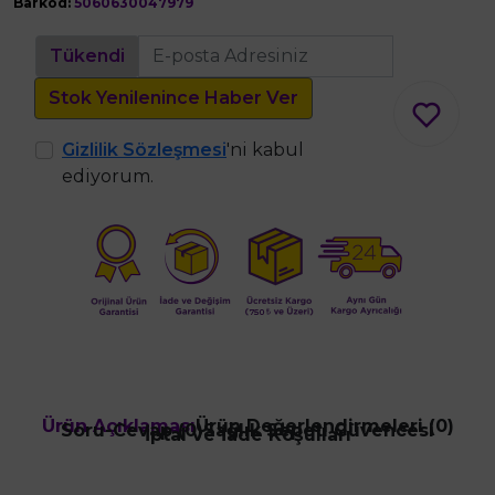
Barkod:
5060630047979
Tükendi
Stok Yenilenince Haber Ver
Gizlilik Sözleşmesi
'ni kabul
ediyorum.
Ürün Açıklaması
Ürün Değerlendirmeleri (0)
Soru-Cevap (0)
Sağlık Sepeti Güvencesi
İptal ve İade Koşulları