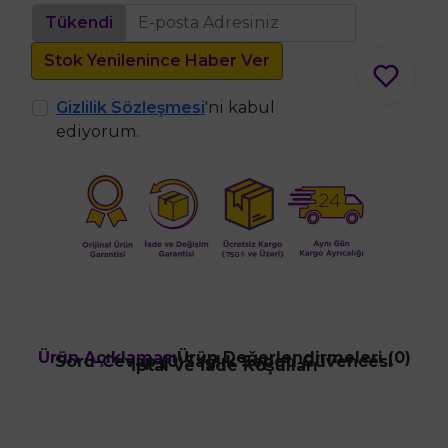
Tükendi
Stok Yenilenince Haber Ver
Gizlilik Sözleşmesi
'ni kabul
ediyorum.
Ürün Açıklaması
Ürün Değerlendirmeleri (0)
Soru-Cevap (0)
Sağlık Sepeti Güvencesi
İptal ve İade Koşulları