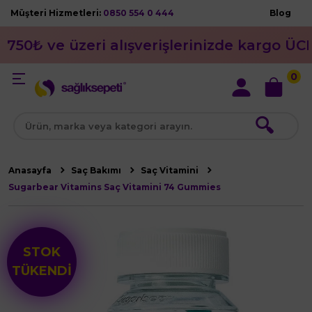
Müşteri Hizmetleri:
0850 554 0 444
Blog
750₺ ve üzeri alışverişlerinizde kargo ÜC
0
🔍
Anasayfa
Saç Bakımı
Saç Vitamini
Sugarbear Vitamins Saç Vitamini 74 Gummies
STOK
TÜKENDİ