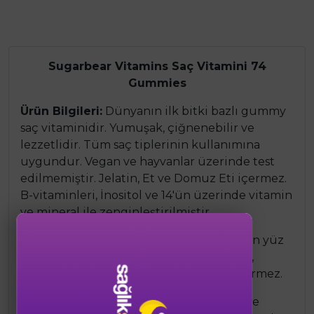
Sugarbear Vitamins Saç Vitamini 74
Gummies
Ürün Bilgileri:
Dünyanın ilk bitki bazlı gummy
saç vitaminidir. Yumuşak, çiğnenebilir ve
lezzetlidir. Tüm saç tiplerinin kullanımına
uygundur. Vegan ve hayvanlar üzerinde test
edilmemiştir. Jelatin, Et ve Domuz Eti içermez.
B-vitaminleri, İnositol ve 14'ün üzerinde vitamin
ve mineral ile zenginleştirilmiştir.
Uyarı:
Vitaminleri hormon içermediği için yüz
ve vücut tüylerinizi etkilemez. Yer fıstığı,
yumurta, süt, soya, buğday ve glüten içermez.
Kullanım Şekli:
En az 3 ay alınması tavsiye