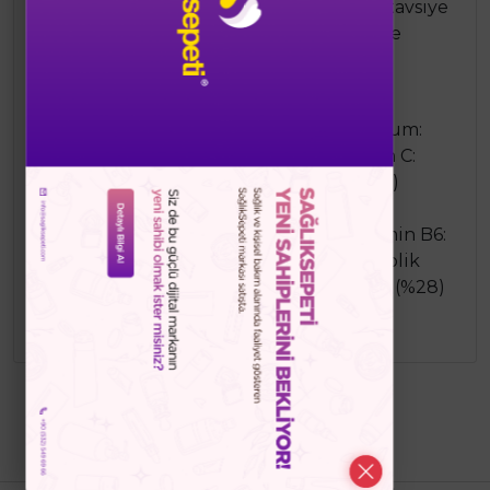
edilir, en iyi sonuç için 6 ay kullanılması tavsiye
edilmektedir. 11 yaş ve üzeri yetişkinlerde
günde 2 kez 1 çiğnenebilir form alınması
tavsiye edilir.
Etken Madde ve Miktarı (%BRD):
Kalsiyum:
164mg (%21) Çinko: 2,70mg (%27) Vitamin C:
20,0mg (%25) Vitamin E: 7,4mg a TE (%62)
Vitamin B5: 5.2mg (%87) Biotin: 5000ug
(%10000) Vitamin D2: 20ug (%400) Vitamin B6:
2mg (%143) Vitamin A: 630ug RE (%79) Folik
Asit: 442ug (%221) Kolin: 80ug İyot: 42ug (%28)
İnositol: 40ug Vitamin B12: 6ug (%240