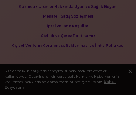
Kozmetik Ürünler Hakkında Uyarı ve Sağlık Beyanı
Mesafeli Satış Sözleşmesi
İptal ve İade Koşulları
Gizlilik ve Çerez Politikamız
Kişisel Verilerin Korunması, Saklanması ve İmha Politikası
Size daha iyi bir alışveriş deneyimi sunabilmek için çerezler
kullanıyoruz. Detaylı bilgi için çerez politikamızı ve kişisel verilerin
korunması hakkında açıklama metnini inceleyebilirsiniz.
Kabul
Ediyorum
BLOG
Kişisel bakım deneyiminizi zenginleştirecek makaleleri görmek
için bloğumuzu ziyaret edebilirsiniz.
E-BÜLTEN KAYIT