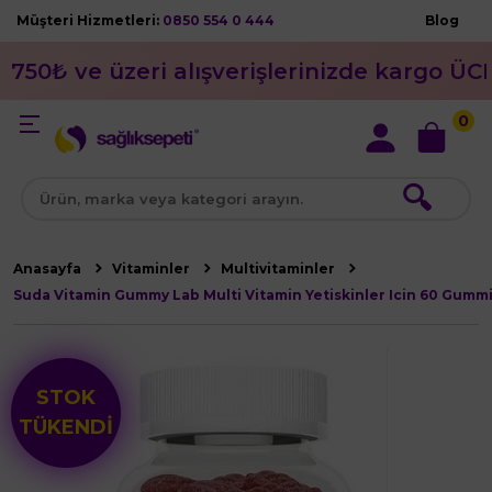
Müşteri Hizmetleri:
0850 554 0 444
Blog
750₺ ve üzeri alışverişlerinizde kargo ÜC
0
🔍
Anasayfa
Vitaminler
Multivitaminler
Suda Vitamin Gummy Lab Multi Vitamin Yetiskinler Icin 60 Gumm
STOK
TÜKENDİ