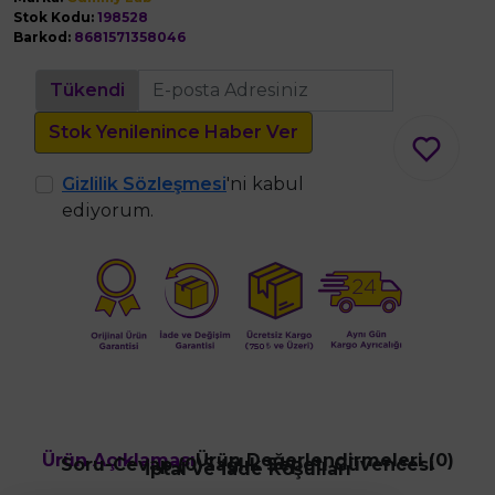
Stok Kodu:
198528
Barkod:
8681571358046
Tükendi
Stok Yenilenince Haber Ver
Gizlilik Sözleşmesi
'ni kabul
ediyorum.
Ürün Açıklaması
Ürün Değerlendirmeleri (0)
Soru-Cevap (0)
Sağlık Sepeti Güvencesi
İptal ve İade Koşulları