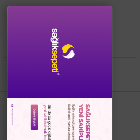
Bu ürünün detayları düzenlenme
aşamasındadır.
Bizi Takip Edin