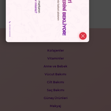
POPÜLER KATEGORİLER
Kolajenler
Vitaminler
Anne ve Bebek
Vücut Bakımı
Cilt Bakımı
Saç Bakımı
Güneş Ürünleri
Makyaj