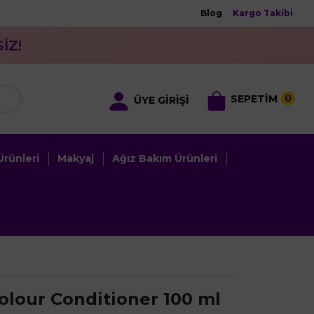
Blog
Kargo Takibi
İZ!
0
SEPETİM
ÜYE GİRİŞİ
rünleri
Makyaj
Ağız Bakım Ürünleri
olour Conditioner 100 ml