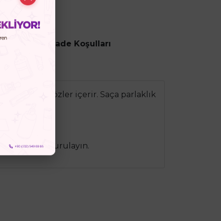
ncesi
İptal ve İade Koşulları
miş botanik özler içerir. Saça parlaklık
ygundur.
kletin. İyice durulayın.