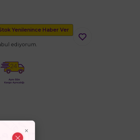
Stok Yenilenince Haber Ver
kabul ediyorum.