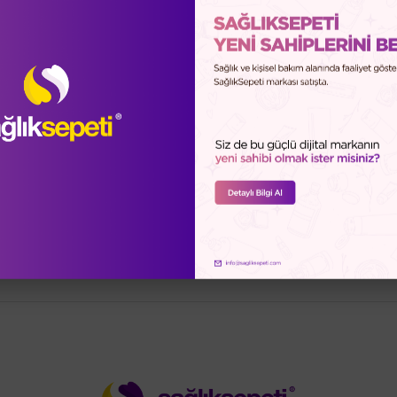
rlendirmeleri (0)
Soru-Cevap (0)
Sağlık Sepeti Güve
beslemek ve dolaşıklıkları açmak için özel olarak seçil
verir. %100 Vegan ve hayvan dostudur.
aç Tipi: Tüm saç tipleri, özellikle boyalı saçlar için u
ş saça uygulayın. Eşit olarak dağıtın ve kısa bir süre be