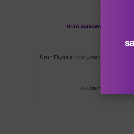
Ürün Açıklaması
Ürün Değe
Ürün Faydaları: Korumak, güçlendirmek, 
Uygun S
Kullanım Şekli: Yıkanmı