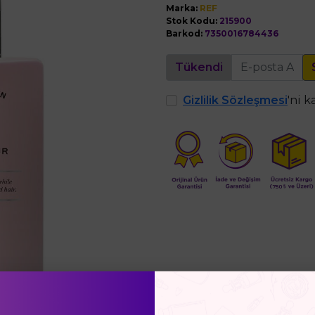
Marka:
REF
Stok Kodu:
215900
Barkod:
7350016784436
Tükendi
Gizlilik Sözleşmesi
'ni 