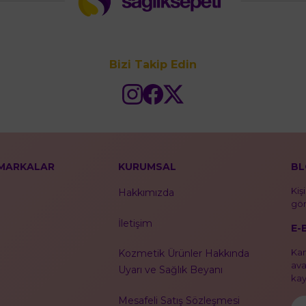
Bizi Takip Edin
MARKALAR
KURUMSAL
BL
Kiş
Hakkımızda
gör
İletişim
E-
Kam
Kozmetik Ürünler Hakkında
ava
Uyarı ve Sağlık Beyanı
kayı
Mesafeli Satış Sözleşmesi