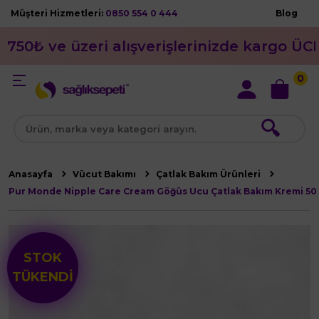
Müşteri Hizmetleri:
0850 554 0 444
Blog
750₺ ve üzeri alışverişlerinizde kargo ÜC
0
🔍
Anasayfa
Vücut Bakımı
Çatlak Bakım Ürünleri
Pur Monde Nipple Care Cream Göğüs Ucu Çatlak Bakım Kremi 50
STOK
TÜKENDİ