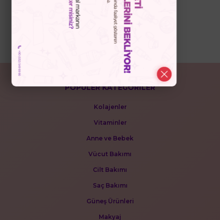
Bizi Takip Edin
POPÜLER KATEGORİLER
Kolajenler
Vitaminler
Anne ve Bebek
Vücut Bakımı
Cilt Bakımı
Saç Bakımı
Güneş Ürünleri
Makyaj