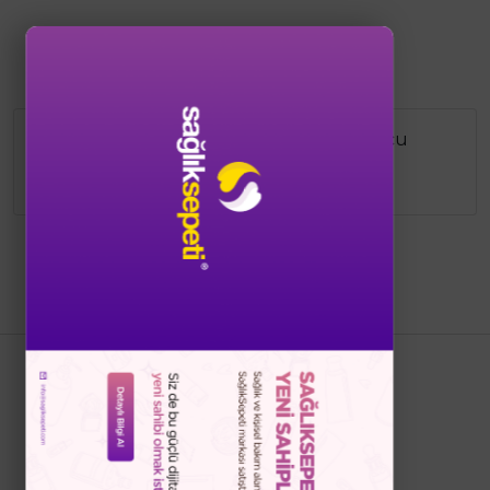
Pur Monde Nipple Care Cream Göğüs Ucu
Çatlak Bakım Kremi 50 ml