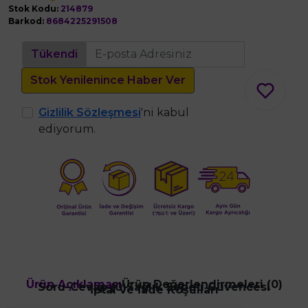
Stok Kodu:
214879
Barkod:
8684225291508
Tükendi
Stok Yenilenince Haber Ver
Gizlilik Sözleşmesi
'ni kabul
ediyorum.
Ürün Açıklaması
Ürün Değerlendirmeleri (0)
Soru-Cevap (0)
Sağlık Sepeti Güvencesi
İptal ve İade Koşulları