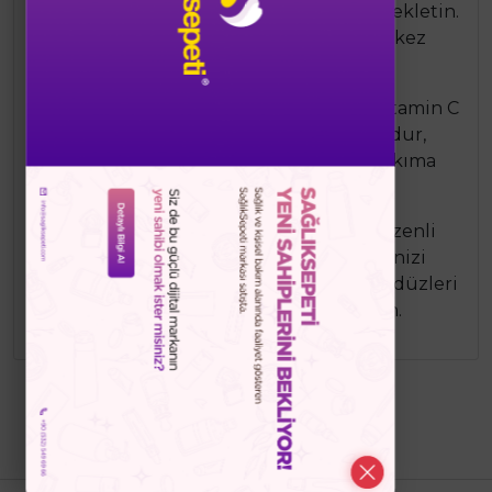
tabaka halinde uygulayın. 10-15 dakika bekletin.
Ilık suyla iyice durulayın. Haftada 1-2 kez
kullanabilirsiniz.
Uygun Cilt Tipleri: Enzyme Peel Mask Vitamin C
& Papaya, tüm cilt tipleri için uygundur,
özellikle canlandırıcı ve aydınlatıcı bakıma
ihtiyaç duyan ciltler için idealdir.
Öneri: En iyi sonuçlar için maskeyi düzenli
olarak kullanın. Maskeden sonra cildinizi
nemlendirici bir kremle besleyin ve gündüzleri
mutlaka güneş koruyucu kullanın.