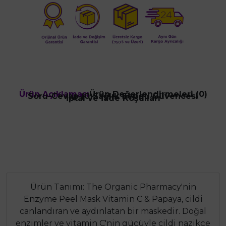
Ürün Açıklaması
Ürün Değerlendirmeleri (0)
Soru-Cevap (0)
Sağlık Sepeti Güvencesi
İptal ve İade Koşulları
Ürün Tanımı: The Organic Pharmacy'nin
Enzyme Peel Mask Vitamin C & Papaya, cildi
canlandıran ve aydınlatan bir maskedir. Doğal
enzimler ve vitamin C'nin gücüyle cildi nazikçe