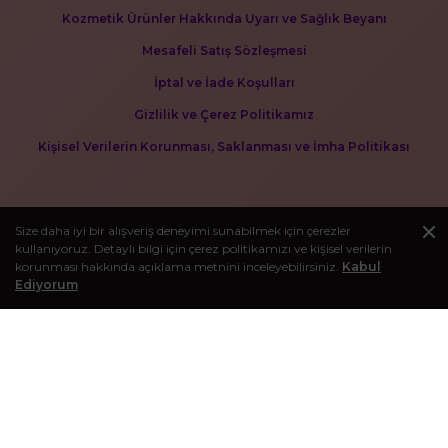
Kozmetik Ürünler Hakkında Uyarı ve Sağlık Beyanı
Mesafeli Satış Sözleşmesi
İptal ve İade Koşulları
Gizlilik ve Çerez Politikamız
Kişisel Verilerin Korunması, Saklanması ve İmha Politikası
Size daha iyi bir alışveriş deneyimi sunabilmek için çerezler
kullanıyoruz. Detaylı bilgi için çerez politikamızı ve kişisel verilerin
korunması hakkında açıklama metnini inceleyebilirsiniz.
Kabul
Ediyorum
BLOG
Kişisel bakım deneyiminizi zenginleştirecek makaleleri görmek
için bloğumuzu ziyaret edebilirsiniz.
E-BÜLTEN KAYIT