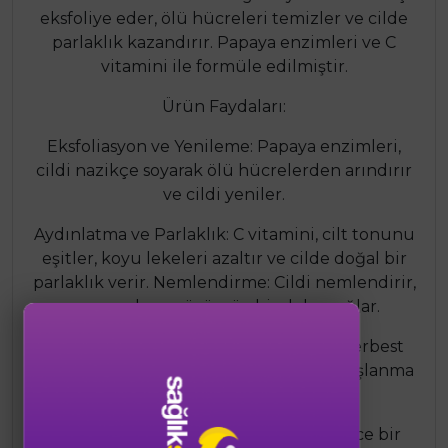
eksfoliye eder, ölü hücreleri temizler ve cilde
parlaklık kazandırır. Papaya enzimleri ve C
vitamini ile formüle edilmiştir.
Ürün Faydaları:
Eksfoliasyon ve Yenileme: Papaya enzimleri,
cildi nazikçe soyarak ölü hücrelerden arındırır
ve cildi yeniler.
Aydınlatma ve Parlaklık: C vitamini, cilt tonunu
eşitler, koyu lekeleri azaltır ve cilde doğal bir
parlaklık verir. Nemlendirme: Cildi nemlendirir,
yumuşak ve pürüzsüz bir doku sağlar.
Antioksidan Koruma: C vitamini, cildi serbest
radikallerin zararlarına karşı korur ve yaşlanma
belirtilerini azaltır.
Kullanım Şekli: Temiz ve kuru cilde ince bir