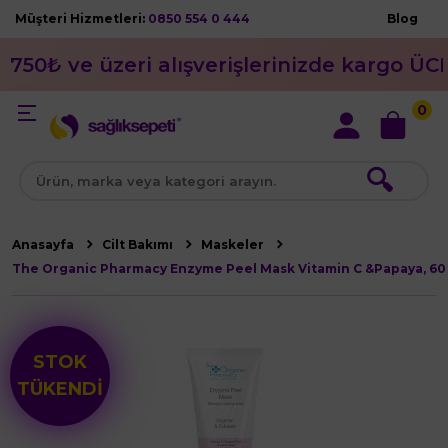
Müşteri Hizmetleri:
0850 554 0 444
Blog
750₺ ve üzeri alışverişlerinizde kargo ÜC
0
🔍
Anasayfa
Cilt Bakımı
Maskeler
The Organic Pharmacy Enzyme Peel Mask Vitamin C &Papaya, 60
STOK
TÜKENDİ