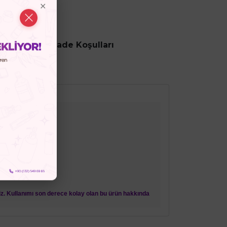
ncesi
İptal ve İade Koşulları
niz. Kullanımı son derece kolay olan bu ürün hakkında