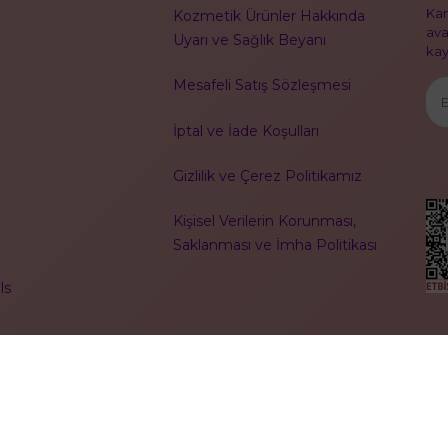
Kam
Kozmetik Ürünler Hakkında
ava
Uyarı ve Sağlık Beyanı
kayı
Mesafeli Satış Sözleşmesi
İptal ve İade Koşulları
Gizlilik ve Çerez Politikamız
Kişisel Verilerin Korunması,
Saklanması ve İmha Politikası
ls