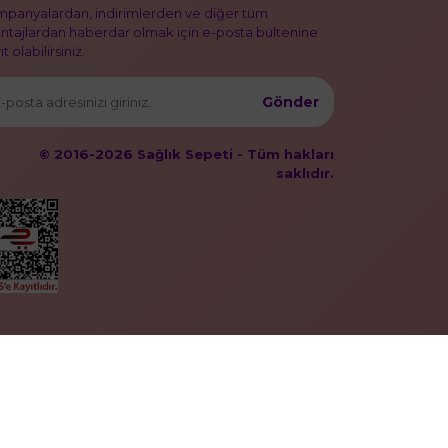
panyalardan, indirimlerden ve diğer tüm
ntajlardan haberdar olmak için e-posta bültenine
t olabilirsiniz.
Gönder
© 2016-2026 Sağlık Sepeti - Tüm hakları
saklıdır.