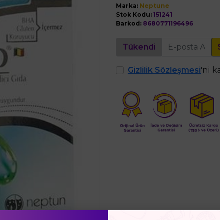
Marka:
Neptune
Stok Kodu:
151241
Barkod:
8680771196496
Tükendi
Gizlilik Sözleşmesi
'ni 