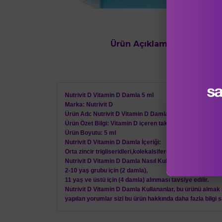
Ürün Açıklaması
Ürün Değe
Nutrivit D Vitamin D Damla 5 ml
Marka:
Nutrivit D
Ürün Adı:
Nutrivit D Vitamin D Damla 5 ml
Ürün Özet Bilgi:
Vitamin D içeren takviye edici gıda
Ürün Boyutu
: 5 ml
Nutrivit D Vitamin D Damla İçeriği:
Orta zincir trigliseridleri,kolekalsiferol (Vitamin D) (%0,2
Nutrivit D Vitamin D Damla Nasıl Kullanılır:?
2-10 yaş grubu için (2 damla),
11 yaş ve üstü için (4 damla) alınması tavsiye edilir.
Nutrivit D Vitamin D Damla Kullananlar,
bu ürünü almak i
yapılan yorumlar sizi bu ürün hakkında daha fazla bilgi s