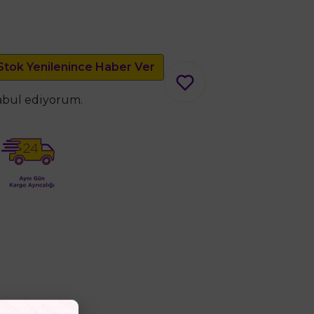
Stok Yenilenince Haber Ver
kabul ediyorum.