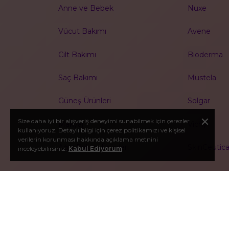
Anne ve Bebek
Nuxe
Vücut Bakımı
Avene
Cilt Bakımı
Bioderma
Saç Bakımı
Mustela
Güneş Ürünleri
Solgar
Size daha iyi bir alışveriş deneyimi sunabilmek için çerezler
Makyaj
Vichy
kullanıyoruz. Detaylı bilgi için çerez politikamızı ve kişisel
verilerin korunması hakkında açıklama metnini
Ağız Bakım Ürünleri
SkinCeutica
inceleyebilirsiniz.
Kabul Ediyorum