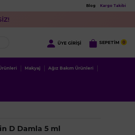
Blog
Kargo Takibi
İZ!
0
SEPETİM
ÜYE GİRİŞİ
rünleri
Makyaj
Ağız Bakım Ürünleri
min D Damla 5 ml