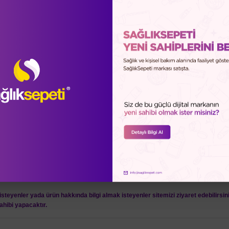
rlendirmeleri (0)
Soru-Cevap (0)
Sağlık Sepeti Güve
)
steyenler yada ürün hakkında bilgi almak isteyenler sitemizi ziyaret edebilirsi
ahibi yapacaktır.