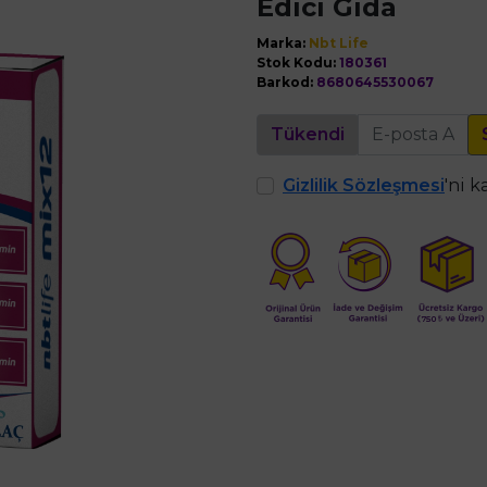
Edici Gıda
Marka:
Nbt Life
Stok Kodu:
180361
Barkod:
8680645530067
Tükendi
Gizlilik Sözleşmesi
'ni 