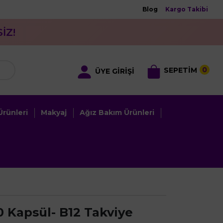
Blog
Kargo Takibi
İZ!
0
SEPETİM
ÜYE GİRİŞİ
rünleri
Makyaj
Ağız Bakım Ürünleri
0 Kapsül- B12 Takviye