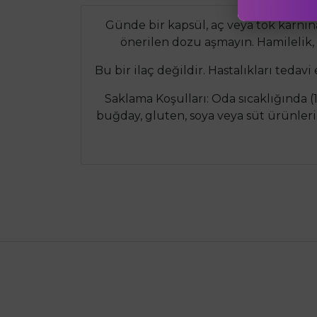
Günde bir kapsül, aç veya tok karnına
önerilen dozu aşmayın. Hamilelik
Bu bir ilaç değildir. Hastalıkları tedav
Saklama Koşulları: Oda sıcaklığında (1
buğday, gluten, soya veya süt ürünleri