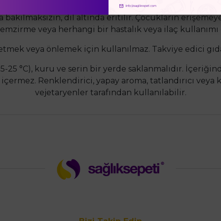
 bakılmaksızın, dil altında eritilir. Çocukların erişeme
, emzirme veya herhangi bir hastalık veya ilaç kullanı
i etmek veya önlemek için kullanılmaz. Takviye edici gıd
5-25 °C), kuru ve serin bir yerde saklanmalıdır. İçeriği
 içermez. Renklendirici, yapay aroma, tatlandırıcı veya
vejetaryenler tarafından kullanılabilir.