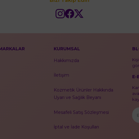
Bizi Takip Edin
MARKALAR
KURUMSAL
BL
Kiş
Hakkımızda
gör
İletişim
E-
Kam
Kozmetik Ürünler Hakkında
ava
Uyarı ve Sağlık Beyanı
kayı
Mesafeli Satış Sözleşmesi
İptal ve İade Koşulları