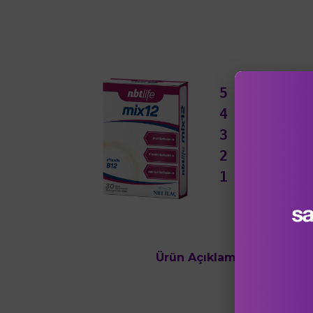
5
★
4
★
3
★
2
★
1
★
Ürün Açıklaması
Ürün Değe