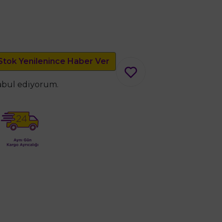
Stok Yenilenince Haber Ver
kabul ediyorum.