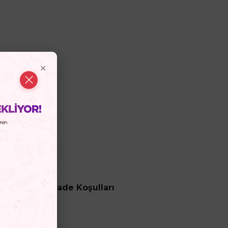
ncesi
İptal ve İade Koşulları