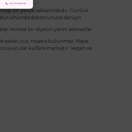
yeceği bir yerde saklanmalıdır. Günlük
mı durumunda doktorunuza danışın.
alar normal bir diyetin yerini alamazlar.
nde şeker, tuz, nişasta bulunmaz. Maya,
 koruyucular kullanılmamıştır. Vegan ve