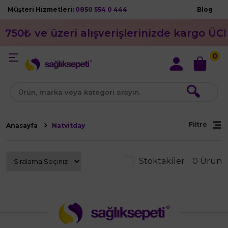
Müşteri Hizmetleri:
0850 554 0 444
Blog
750₺ ve üzeri alışverişlerinizde kargo ÜC
0
🔍
Filtre
Natvitday
Anasayfa
Stoktakiler
0 Ürün