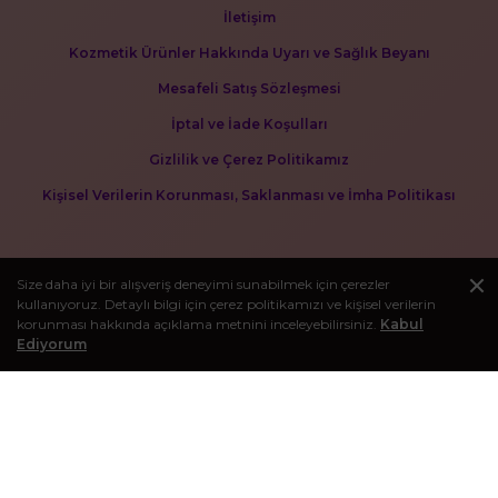
İletişim
Kozmetik Ürünler Hakkında Uyarı ve Sağlık Beyanı
Mesafeli Satış Sözleşmesi
İptal ve İade Koşulları
Gizlilik ve Çerez Politikamız
Kişisel Verilerin Korunması, Saklanması ve İmha Politikası
Size daha iyi bir alışveriş deneyimi sunabilmek için çerezler
kullanıyoruz. Detaylı bilgi için çerez politikamızı ve kişisel verilerin
korunması hakkında açıklama metnini inceleyebilirsiniz.
Kabul
Ediyorum
BLOG
Kişisel bakım deneyiminizi zenginleştirecek makaleleri görmek
için bloğumuzu ziyaret edebilirsiniz.