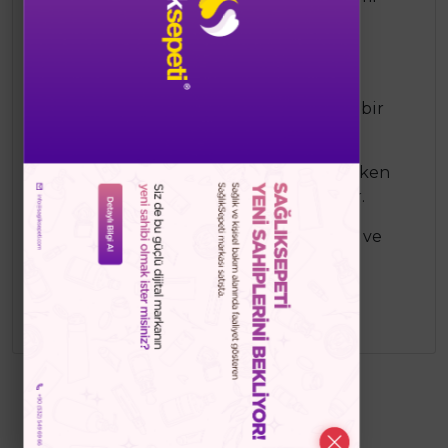
sunar.
Kolay Temizlenir:
Ilık su ve sabun ile
tırnaklardan ve kıyafetlerden kolayca
temizlenir, bu da ebeveynler için büyük bir
kolaylık sağlar.
Eğlenceli Renkler:
Çocukların ilgisini çeken
canlı ve eğlenceli renk seçenekleri sunar.
Uygun Kullanım:
Ojeyi çocukların temiz ve
kuru tırnaklarına uygulayın. Kullanım
sonrasında ılık su ve sabunla kolayca
temizlenebilir.