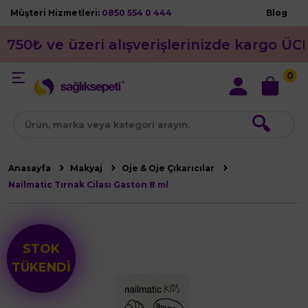
Müşteri Hizmetleri:
0850 554 0 444
Blog
750₺ ve üzeri alışverişlerinizde kargo ÜC
0
🔍
Anasayfa
Makyaj
Oje & Oje Çıkarıcılar
Nailmatic Tırnak Cilası Gaston 8 ml
STOK
TÜKENDİ