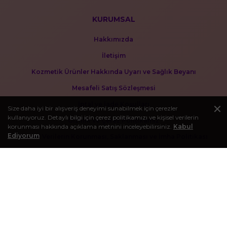
KURUMSAL
Hakkımızda
İletişim
Kozmetik Ürünler Hakkında Uyarı ve Sağlık Beyanı
Mesafeli Satış Sözleşmesi
İptal ve İade Koşulları
Size daha iyi bir alışveriş deneyimi sunabilmek için çerezler
kullanıyoruz. Detaylı bilgi için çerez politikamızı ve kişisel verilerin
Gizlilik ve Çerez Politikamız
korunması hakkında açıklama metnini inceleyebilirsiniz.
Kabul
Ediyorum
Kişisel Verilerin Korunması, Saklanması ve İmha Politikası