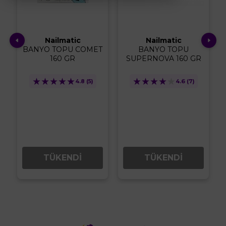
Nailmatic
Nailmatic
BANYO TOPU COMET
BANYO TOPU
R
160 GR
SUPERNOVA 160 GR
★
★
★
★
★
★
★
★
★
★
4.8
(5)
4.6
(7)
TÜKENDİ
TÜKENDİ