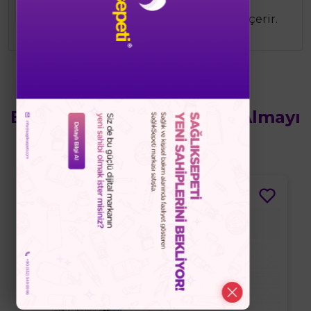
Nailmatic Banyo Topu, doğal tuzlar,
nemlendirici yağlar ve renkli bileşenler içerir.
Bu Ürünün Yanında Satın Almayı
Düşünebilirsiniz