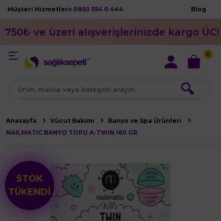
Müşteri Hizmetleri:
0850 554 0 444
Blog
750₺ ve üzeri alışverişlerinizde kargo ÜC
0
🔍
Anasayfa
Vücut Bakımı
Banyo ve Spa Ürünleri
NAILMATIC BANYO TOPU A-TWIN 160 GR
STOK
TÜKENDİ