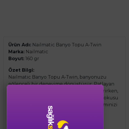
Ürün Adı:
Nailmatic Banyo Topu A-Twin
Marka:
Nailmatic
Boyut:
160 gr
Özet Bilgi:
Nailmatic Banyo Topu A-Twin, banyonuzu
eğlenceli bir deneyime dönüştürür. Patlayan
renkli efektleriyle banyonuzu renklendirirken,
cildinizi nemlendirir ve yumuşatır. Hoş kokusu
ve rahatlatıcı özellikleri ile banyo deneyiminizi
keyifli hale getirir.
Ürün Bileşenleri: