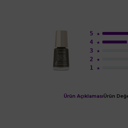
5
★
4
★
3
★
2
★
1
★
Ürün Açıklaması
Ürün Değe