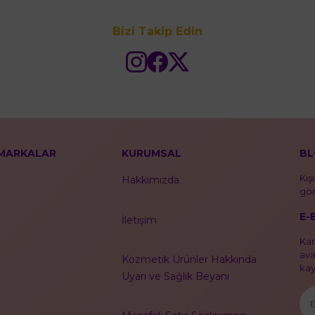
Bizi Takip Edin
MARKALAR
KURUMSAL
BL
Kiş
Hakkımızda
gör
E-
İletişim
Kam
ava
Kozmetik Ürünler Hakkında
kayı
Uyarı ve Sağlık Beyanı