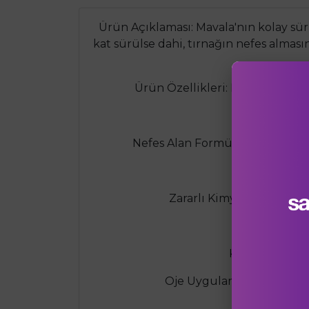
Ürün Açıklaması: Mavala'nın kolay sürü
kat sürülse dahi, tırnağın nefes alması
Ürün Özellikleri: Kolay Sürülür
Uz
Nefes Alan Formül: Mini Color tır
Zararlı Kimyasallardan Ar
Vegan ve Crue
Kullanım Şekli
Oje Uygulama: Tırnaklara ik