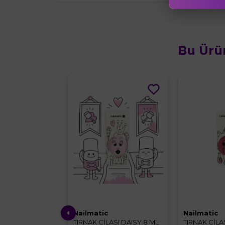
Bu Ürü
Nailmatic
Nailmatic
e
TIRNAK CİLASI DAISY 8 ML
TIRNAK CİLAS
tensive