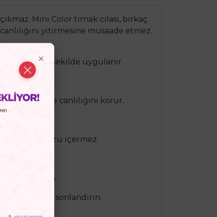
ıkmaz. Mini Color tırnak cilası, birkaç
n canlılığını yitirmesine müsaade etmez.
ve düzgün bir şekilde uygulanır.
az.
a izin verir ve canlılığını korur.
.
paraben ve kafuru içermez.
i barındırmaz.
aban uygulayın.
sabitleyici ile sonlandırın.