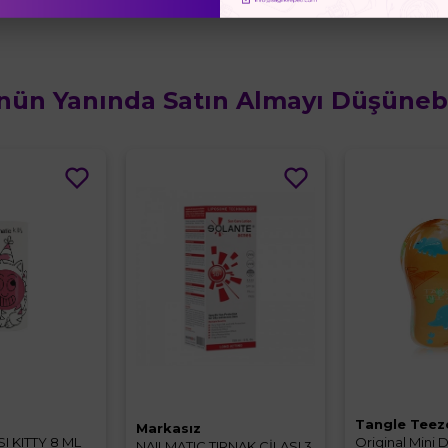
nün Yanında Satın Almayı Düşünebil
Tangle Teez
Markasız
I KITTY 8 ML
Original Mini 
NAILMATIC TIRNAK CİLASI 3