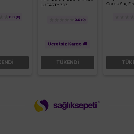
Çocuk Saç Fır
LÜ PARTY 303
★
★
★
★
★
0.0
(0)
★
★
★
★
★
0.0
(0)
Ücretsiz Kargo 🚚
KENDİ
TÜK
TÜKENDİ