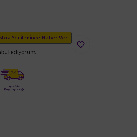
Stok Yenilenince Haber Ver
kabul ediyorum.