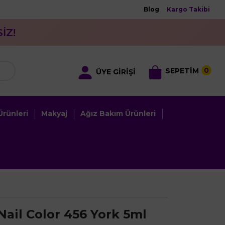
Blog
Kargo Takibi
İZ!
0
SEPETİM
ÜYE GİRİŞİ
rünleri
Makyaj
Ağız Bakım Ürünleri
Nail Color 456 York 5ml