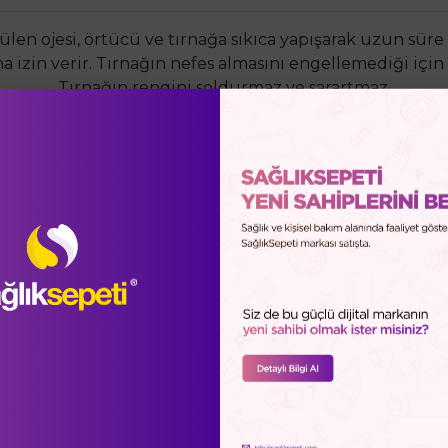
len ojesi, örtücü ve tırnağa sıkıca yapışarak uzun süre ç
na izin verir. Tırnağın nefes almasını engellemediği içi
Tırnağın rengini soldurmaz ve sarartmaz.
: Ergonomik fırça tasarımı sayesinde oje, tırnağa kolay 
un Süre Kalıcı: Tırnağa sıkıca yapışarak uzun süre çıkm
nak cilası, birkaç kat sürülse dahi tırnağın nefes almasın
Renk Koruma: Tırnağın rengini soldurmaz ve sarartmaz
ındırılmış: Taluen, formaldehit, fitalat (DBP), kolofan, 
lty-Free: Hayvansal bileşenler içermez ve ağır metaller
: Koruyucu Alt Taban: Tırnakları korumak için bir alt t
i ince kat oje sürün. Sabitleyici: Oje sürme işlemini bir 