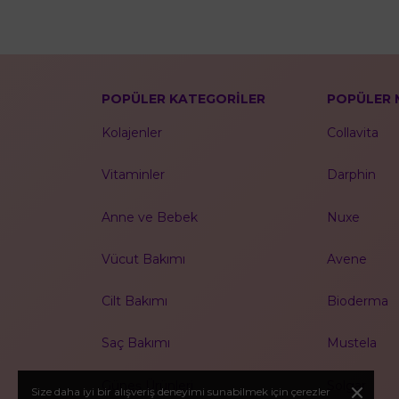
POPÜLER KATEGORİLER
POPÜLER 
Kolajenler
Collavita
Vitaminler
Darphin
Anne ve Bebek
Nuxe
Vücut Bakımı
Avene
Cilt Bakımı
Bioderma
Saç Bakımı
Mustela
Güneş Ürünleri
Solgar
Size daha iyi bir alışveriş deneyimi sunabilmek için çerezler