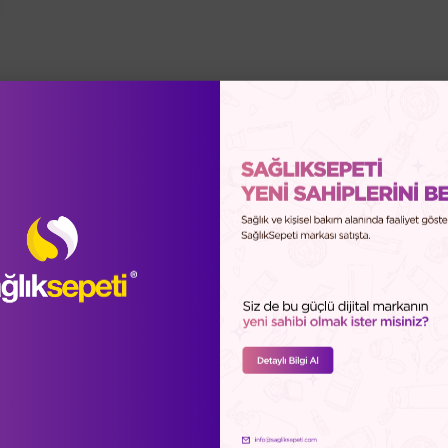
rlendirmeleri (0)
Soru-Cevap (0)
Sağlık Sepeti Güve
leme Jeli 200 ml
şıtı temizleme jeli
o Peeling Jeli 200ml,koyu leke görünümüne ve cildin parlaklığını geri ka
syonda %10 Niasinamid içeren bu mikro peeling jeli cildi nazikçe temiz