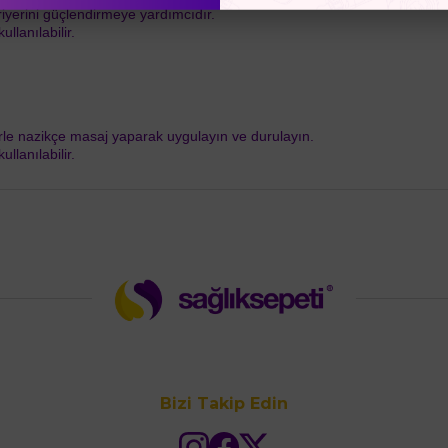
ariyerini güçlendirmeye yardımcıdır.
llanılabilir.
rle nazikçe masaj yaparak uygulayın ve durulayın.
llanılabilir.
Bizi Takip Edin