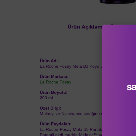
Ürün Açıklaması
Ürün Değe
Ürün Adı:
La Roche Posay Mela B3 Koyu Leke Karşıtı Temiz
Ürün Markası:
La Roche Posay
Ürün Boyutu:
200 ml
Özet Bilgi:
Melasyl ve Niasinamid içeriğine sahip koyu leke kar
Ürün Faydaları:
La Roche-Posay Mela B3 Parlaklık Birleştirici Mikr
Patentli aktif madde Melasyl™ ve yüksek konsantra