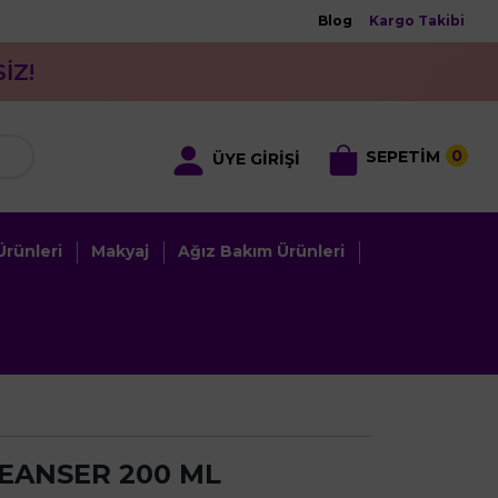
Blog
Kargo Takibi
İZ!
0
SEPETİM
ÜYE GİRİŞİ
rünleri
Makyaj
Ağız Bakım Ürünleri
LEANSER 200 ML