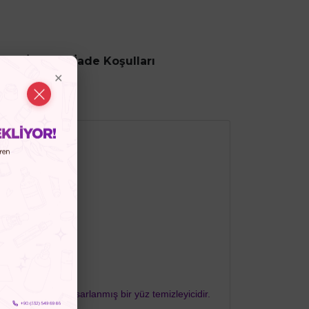
ncesi
İptal ve İade Koşulları
zandırmak için tasarlanmış bir yüz temizleyicidir.
ler.