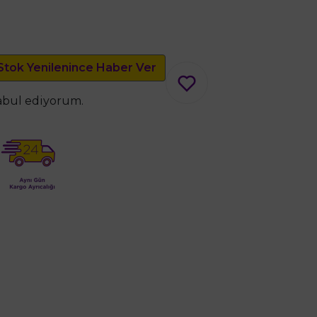
Stok Yenilenince Haber Ver
kabul ediyorum.