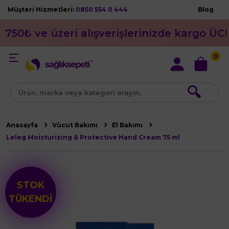
Müşteri Hizmetleri:
0850 554 0 444
Blog
750₺ ve üzeri alışverişlerinizde kargo ÜC
0
🔍
Anasayfa
Vücut Bakımı
El Bakımı
Leleg Moisturizing & Protective Hand Cream 75 ml
STOK
TÜKENDİ