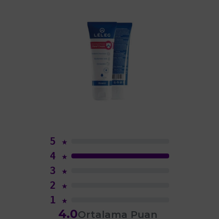
5
★
4
★
3
★
2
★
1
★
4.0
Ortalama Puan