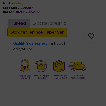
Marka:
Leleg
Stok Kodu:
200207
Barkod:
8699375052763
Tükendi
Stok Yenilenince Haber Ver
Gizlilik Sözleşmesi
'ni kabul
ediyorum.