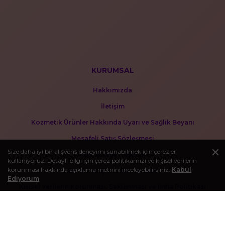
KURUMSAL
Hakkımızda
İletişim
Kozmetik Ürünler Hakkında Uyarı ve Sağlık Beyanı
Mesafeli Satış Sözleşmesi
Size daha iyi bir alışveriş deneyimi sunabilmek için çerezler
İptal ve İade Koşulları
kullanıyoruz. Detaylı bilgi için çerez politikamızı ve kişisel verilerin
korunması hakkında açıklama metnini inceleyebilirsiniz.
Kabul
Gizlilik ve Çerez Politikamız
Ediyorum
Kişisel Verilerin Korunması, Saklanması ve İmha Politikası