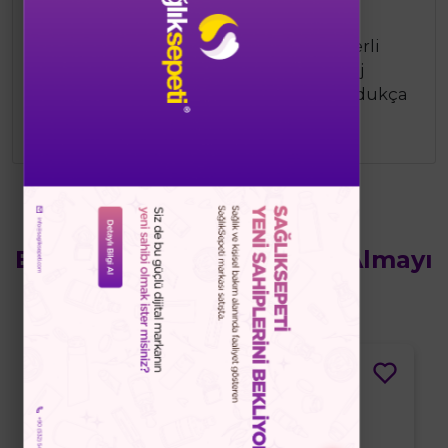
Günlük kullanım için uygundur.
Kullanım Şekli: Temiz ve kuru ellere yeterli
miktarda kremi uygulayın. Nazikçe masaj
yaparak emilmesini sağlayın. İhtiyaç duydukça
gün içerisinde tekrar uygulayabilirsiniz.
Bu Ürünün Yanında Satın Almayı
Düşünebilirsiniz