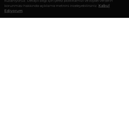
kullanıyoruz. Detaylı bilgi için çerez politikamızı ve kişisel verilerin
korunması hakkında açıklama metnini inceleyebilirsiniz.
Kabul
Ediyorum
BLOG
Kişisel bakım deneyiminizi zenginleştirecek makaleleri görmek
için bloğumuzu ziyaret edebilirsiniz.
E-BÜLTEN KAYIT
Kampanyalardan, indirimlerden ve diğer tüm avantajlardan
haberdar olmak için e-posta bültenine kayıt olabilirsiniz.
Gönder
© 2016-2026 Sağlık Sepeti - Tüm hakları saklıdır.