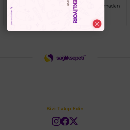
Yumuşak köpük yapısı ile cildinizi kurutmadan
temizler, ferah ve rahat bir his bırakır.
Bizi Takip Edin