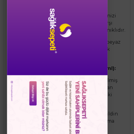
koruma sağlar.
Gelişmiş UVmune400 teknolojisi ile cildinizi
geniş spektrumlu UVA/UVB ışınlarına karşı
korurken, suya, terlemeye ve neme dayanıklıdır.
Görünmez dokusu sayesinde cildinizde beyaz
kalıntı bırakmadan kolayca emilir, günlük
kullanım için idealdir.
Bioderma Sensibio Foaming Gel (500 ml):
Hassas ciltler için özel olarak formüle edilmiş
bu nazik temizleyici, cildi kir ve makyajdan
arındırırken yatıştırıcı ve nemlendirici etki
sağlar.
Sabun içermeyen, pH dengeli formülü cildin
doğal bariyerini korur ve günlük kullanıma
uygundur.