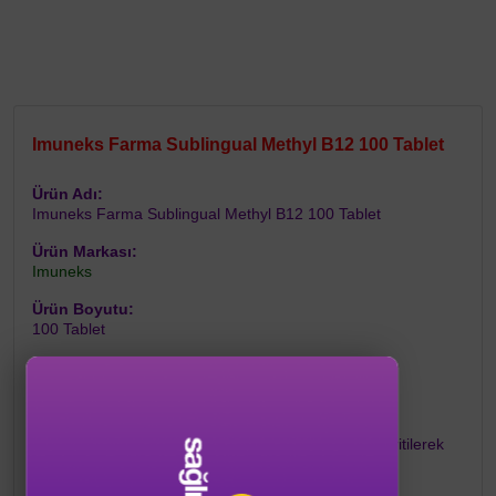
Imuneks Farma Sublingual Methyl B12 100 Tablet
Ürün Adı:
Imuneks Farma Sublingual Methyl B12 100 Tablet
Ürün Markası:
Imuneks
Ürün Boyutu:
100 Tablet
Özet Bilgi:
Çilek aromalı 1000 µg içeren takviye edici gıda.
Kullanım Şekli:
Yetişkinler içindir, günde bir kez, 1 tablet dilaltında eritilerek
tüketilir.