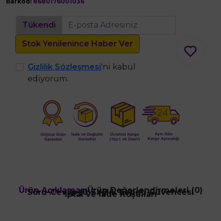
Barkod:
8680176001036
Tükendi
Stok Yenilenince Haber Ver
Gizlilik Sözleşmesi
'ni kabul
ediyorum.
Ürün Açıklaması
Ürün Değerlendirmeleri (0)
Soru-Cevap (0)
Sağlık Sepeti Güvencesi
İptal ve İade Koşulları