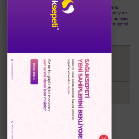
Ürün Bileşimi:
Hacim arttırıcı (Mannitol), Çilek aroma verici, Tatlandırıcı
(Eritritol), Topaklanmayı önleyici (Yağ asitlerinin magnezyum
tuzları), Metilkobalamin (Vitamin B12), Topaklanmayı önleyici
(Silikon dioksit), Tatlandırıcı (Steviol glikozitleri). Aşırı tüketimi
laksatif etki yaratabilir.
ETKEN
Miktar
BRD
MADDE
(1 puff)
Vitamin B12
1000 µg
%40.000