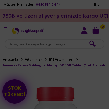
Müşteri Hizmetleri:
0850 554 0 444
Blog
750₺ ve üzeri alışverişlerinizde kargo ÜC
0
🔍
Anasayfa
Vitaminler
B12 Vitaminleri
Imuneks Farma Sublingual Methyl B12 100 Tablet Çilek Aromalı
STOK
TÜKENDİ