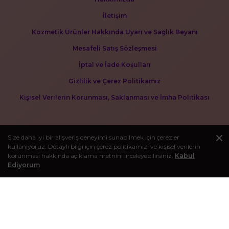
İletişim
Kozmetik Ürünler Hakkında Uyarı ve Sağlık Beyanı
Mesafeli Satış Sözleşmesi
İptal ve İade Koşulları
Gizlilik ve Çerez Politikamız
Kişisel Verilerin Korunması, Saklanması ve İmha Politikası
Size daha iyi bir alışveriş deneyimi sunabilmek için çerezler
kullanıyoruz. Detaylı bilgi için çerez politikamızı ve kişisel verilerin
korunması hakkında açıklama metnini inceleyebilirsiniz.
Kabul
Ediyorum
BLOG
Kişisel bakım deneyiminizi zenginleştirecek makaleleri görmek
için bloğumuzu ziyaret edebilirsiniz.