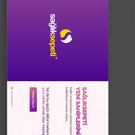
Bu ürünün detayları düzenlenme
aşamasındadır.
Bizi Takip Edin