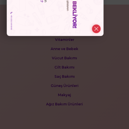
POPÜLER KATEGORİLER
Kolajenler
Vitaminler
Anne ve Bebek
Vücut Bakımı
Cilt Bakımı
Saç Bakımı
Güneş Ürünleri
Makyaj
Ağız Bakım Ürünleri