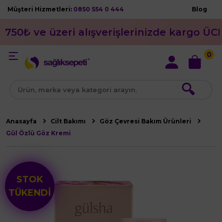
Müşteri Hizmetleri:
0850 554 0 444
Blog
750₺ ve üzeri alışverişlerinizde kargo ÜC
0
🔍
Anasayfa
Cilt Bakımı
Göz Çevresi Bakım Ürünleri
Gül Özlü Göz Kremi
STOK
TÜKENDİ