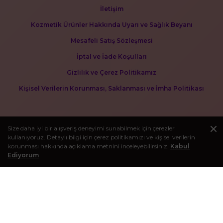
İletişim
Kozmetik Ürünler Hakkında Uyarı ve Sağlık Beyanı
Mesafeli Satış Sözleşmesi
İptal ve İade Koşulları
Gizlilik ve Çerez Politikamız
Kişisel Verilerin Korunması, Saklanması ve İmha Politikası
Size daha iyi bir alışveriş deneyimi sunabilmek için çerezler
kullanıyoruz. Detaylı bilgi için çerez politikamızı ve kişisel verilerin
korunması hakkında açıklama metnini inceleyebilirsiniz.
Kabul
Ediyorum
BLOG
Kişisel bakım deneyiminizi zenginleştirecek makaleleri görmek
için bloğumuzu ziyaret edebilirsiniz.