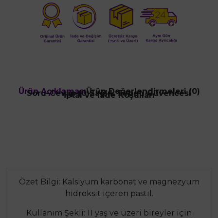
Ürün Açıklaması
Ürün Değerlendirmeleri (0)
Soru-Cevap (0)
Sağlık Sepeti Güvencesi
İptal ve İade Koşulları
Özet Bilgi: Kalsiyum karbonat ve magnezyum
hidroksit içeren pastil.
Kullanım Şekli: 11 yaş ve üzeri bireyler için