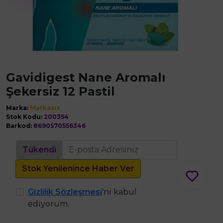
Gavidigest Nane Aromalı
Şekersiz 12 Pastil
Marka:
Markasız
Stok Kodu:
200354
Barkod:
8690570556346
Tükendi
Stok Yenilenince Haber Ver
Gizlilik Sözleşmesi
'ni kabul
ediyorum.