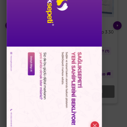
Avent
Collavita
Emzik Flow Renkli (6-
Collagen Tip 1 Tip 3 30
18 aylık)
Saşe
★
★
★
★
★
4.7
(7)
★
★
★
★
★
4.7
(7)
Ücretsiz Kargo 🚚
TÜKENDİ
TÜKENDİ