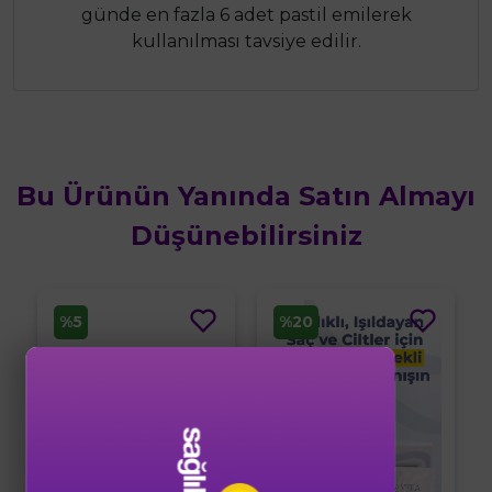
günde en fazla 6 adet pastil emilerek
kullanılması tavsiye edilir.
Bu Ürünün Yanında Satın Almayı
Düşünebilirsiniz
%5
%20