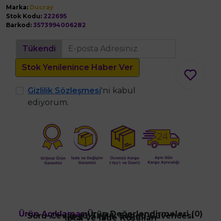
Marka:
Ducray
Stok Kodu:
222695
Barkod:
3573994006282
Tükendi
Stok Yenilenince Haber Ver
Gizlilik Sözleşmesi
'ni kabul
ediyorum.
Ürün Açıklaması
Ürün Değerlendirmeleri (0)
Soru-Cevap (0)
Sağlık Sepeti Güvencesi
İptal ve İade Koşulları