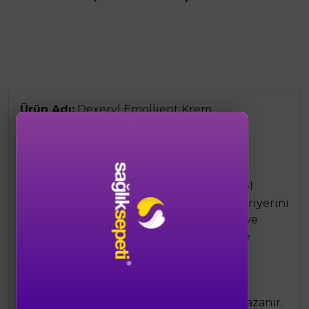
Ürün Adı:
Dexeryl Emollient Krem
Marka:
Ducray
Boyut:
50 gr
Özet Bilgi:
Kuru ve hassas ciltler için özel
olarak geliştirilen emollient krem. Cilt bariyerini
güçlendirir, yoğun nemlendirme sağlar ve
ciltteki kuruluk ve pullanmayı önlemeye
yardımcı olur. Dermatolojik olarak test
edilmiştir ve atopiye eğilimli ciltler için
uygundur. Düzenli kullanımda cilt daha
yumuşak, pürüzsüz ve konforlu bir his kazanır.