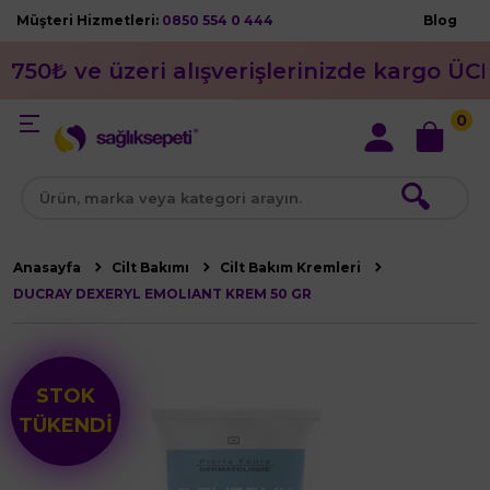
Müşteri Hizmetleri:
0850 554 0 444
Blog
750₺ ve üzeri alışverişlerinizde kargo ÜC
0
🔍
Anasayfa
Cilt Bakımı
Cilt Bakım Kremleri
DUCRAY DEXERYL EMOLIANT KREM 50 GR
STOK
TÜKENDİ