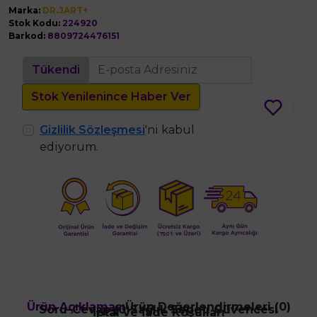
Marka:
DR.JART+
Stok Kodu:
224920
Barkod:
8809724476151
Tükendi
Stok Yenilenince Haber Ver
Gizlilik Sözleşmesi
'ni kabul
ediyorum.
Ürün Açıklaması
Ürün Değerlendirmeleri (0)
Soru-Cevap (0)
Sağlık Sepeti Güvencesi
İptal ve İade Koşulları