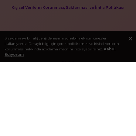
Kişisel Verilerin Korunması, Saklanması ve İmha Politikası
Size daha iyi bir alışveriş deneyimi sunabilmek için çerezler
kullanıyoruz. Detaylı bilgi için çerez politikamızı ve kişisel verilerin
korunması hakkında açıklama metnini inceleyebilirsiniz.
Kabul
Ediyorum
BLOG
Kişisel bakım deneyiminizi zenginleştirecek makaleleri görmek
için bloğumuzu ziyaret edebilirsiniz.
E-BÜLTEN KAYIT
Kampanyalardan, indirimlerden ve diğer tüm avantajlardan
haberdar olmak için e-posta bültenine kayıt olabilirsiniz.
Gönder
© 2016-2026 Sağlık Sepeti - Tüm hakları saklıdır.