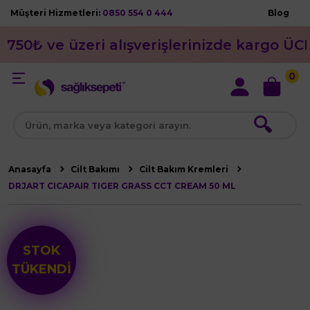
Müşteri Hizmetleri:
0850 554 0 444
Blog
750₺ ve üzeri alışverişlerinizde kargo ÜC
0
🔍
Anasayfa
Cilt Bakımı
Cilt Bakım Kremleri
DRJART CICAPAIR TIGER GRASS CCT CREAM 50 ML
STOK
TÜKENDİ