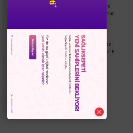
Asiatica) içeriği sayesinde cildi yatıştırır ve
onarır. SPF içeriği ile güneş koruması sunar.
Ürün Bileşenleri:
Centella Asiatica (Tiger Grass), niacinamide,
gliserin, adenozin, mineral kompleksler, SPF.