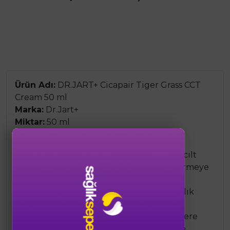
Ürün Adı:
DR.JART+ Cicapair Tiger Grass CCT
Cream 50 ml
Marka:
Dr.Jart+
Miktar:
50 ml
Özet Bilgi:
Dr.Jart+ Cicapair Tiger Grass CCT Cream, cilt
tonunu eşitlemeye ve kızarıklıkları gidermeye
yardımcı olan bir renk düzeltici (Color
Correcting Treatment) kremdir. Kapatıcılık
özelliği ile cilt kusurlarını gizlerken, cilt
bariyerini güçlendirir ve çevresel etkenlere
karşı koruma sağlar. Tiger Grass (Centella