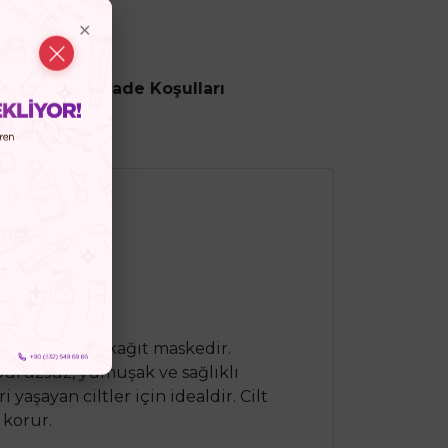
ncesi
İptal ve İade Koşulları
sağlayan bir kağıt maskedir.
 pürüzsüz, yumuşak ve sağlıklı
aşayan ciltler için idealdir. Cilt
 korur.