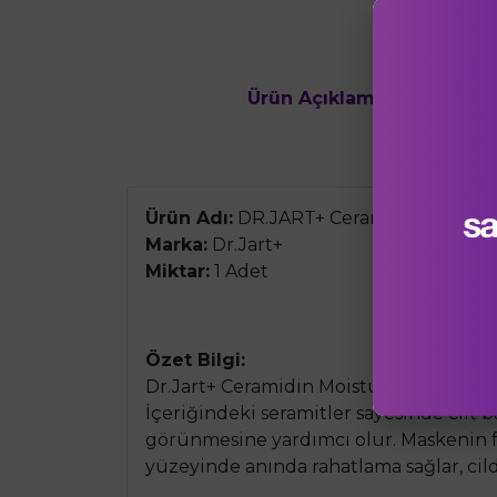
Ürün Açıklaması
Ürün Değe
Ürün Adı:
DR.JART+ Ceramidin Moistur
Marka:
Dr.Jart+
Miktar:
1 Adet
Özet Bilgi:
Dr.Jart+ Ceramidin Moisturizing Mask, 
İçeriğindeki seramitler sayesinde cilt 
görünmesine yardımcı olur. Maskenin for
yüzeyinde anında rahatlama sağlar, cil