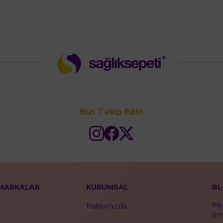
Bizi Takip Edin
MARKALAR
KURUMSAL
BL
Kiş
Hakkımızda
gör