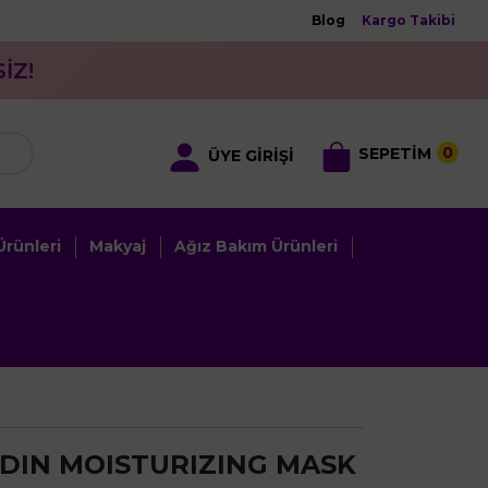
Blog
Kargo Takibi
İZ!
0
SEPETİM
ÜYE GİRİŞİ
rünleri
Makyaj
Ağız Bakım Ürünleri
DIN MOISTURIZING MASK