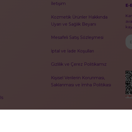
İletişim
E-
Kam
Kozmetik Ürünler Hakkında
ava
Uyarı ve Sağlık Beyanı
kayı
Mesafeli Satış Sözleşmesi
İptal ve İade Koşulları
Gizlilik ve Çerez Politikamız
Kişisel Verilerin Korunması,
Saklanması ve İmha Politikası
ls