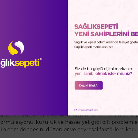
rlendirmeleri (0)
Soru-Cevap (0)
Sağlık Sepeti Güve
izing Mask
cildi derinlemesine nemlendirip besleyen, yoğun bakım 
bariyerini güçlendirir ve nem kaybını önler. Cildin daha
mülasyonu, kuruluk ve hassasiyet gibi cilt problemleri y
din nem dengesini düzenler ve çevresel faktörlere karşı