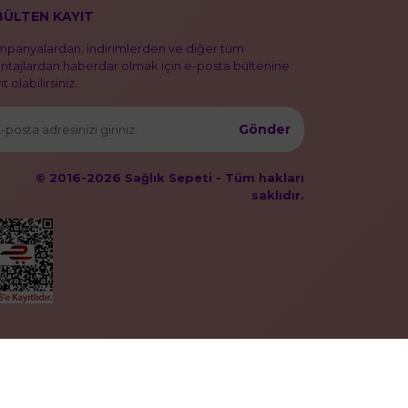
BÜLTEN KAYIT
panyalardan, indirimlerden ve diğer tüm
ntajlardan haberdar olmak için e-posta bültenine
t olabilirsiniz.
Gönder
© 2016-2026 Sağlık Sepeti - Tüm hakları
saklıdır.