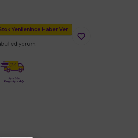
Stok Yenilenince Haber Ver
kabul ediyorum.