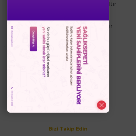
Kırışıklık ve ince çizgi görünümünü azaltır
Sıkılaştırıcı etki sağlar
Cildi derinlemesine nemlendirir
Cilt dokusunu yeniler ve pürüzsüzleştirir
Dermatolojik olarak test edilmiştir
Bizi Takip Edin