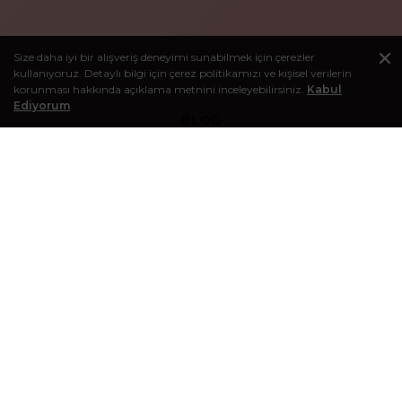
Size daha iyi bir alışveriş deneyimi sunabilmek için çerezler
kullanıyoruz. Detaylı bilgi için çerez politikamızı ve kişisel verilerin
korunması hakkında açıklama metnini inceleyebilirsiniz.
Kabul
Ediyorum
BLOG
Kişisel bakım deneyiminizi zenginleştirecek makaleleri görmek
için bloğumuzu ziyaret edebilirsiniz.
E-BÜLTEN KAYIT
Kampanyalardan, indirimlerden ve diğer tüm avantajlardan
haberdar olmak için e-posta bültenine kayıt olabilirsiniz.
Gönder
© 2016-2026 Sağlık Sepeti - Tüm hakları saklıdır.