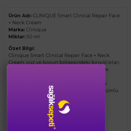
Ürün Adı:
CLINIQUE Smart Clinical Repair Face
+ Neck Cream
Marka:
Clinique
Miktar:
50 ml
Özet Bilgi:
Clinique Smart Clinical Repair Face + Neck
Cream, yüz ve boyun bölgesindeki kırışıklıkları
ve ince çizgileri hedefleyen, sıkılaştırıcı ve
yoğun nemlendirme sağlayan bir bakım
kremidir. Cildin doğal yenilenme sürecini
destekler ve daha pürüzsüz, genç görünümlü
bir cilt sağlar.
Ürün Özellikleri:
Yüz ve boyun bölgesine özel bakım