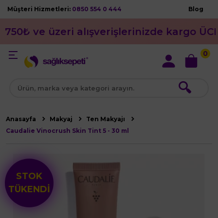
Müşteri Hizmetleri:
0850 554 0 444
Blog
750₺ ve üzeri alışverişlerinizde kargo ÜC
0
🔍
Anasayfa
Makyaj
Ten Makyajı
Caudalie Vinocrush Skin Tint 5 - 30 ml
STOK
TÜKENDİ