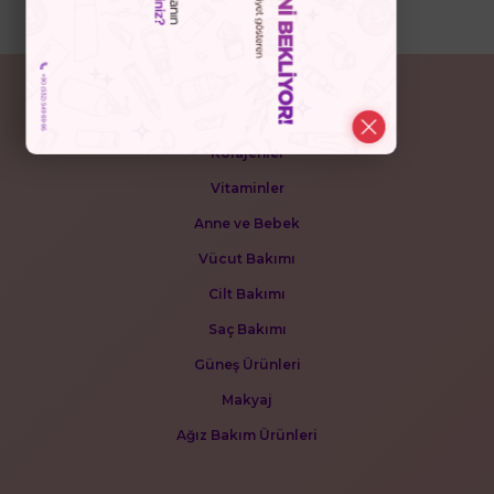
POPÜLER KATEGORİLER
Kolajenler
Vitaminler
Anne ve Bebek
Vücut Bakımı
Cilt Bakımı
Saç Bakımı
Güneş Ürünleri
Makyaj
Ağız Bakım Ürünleri