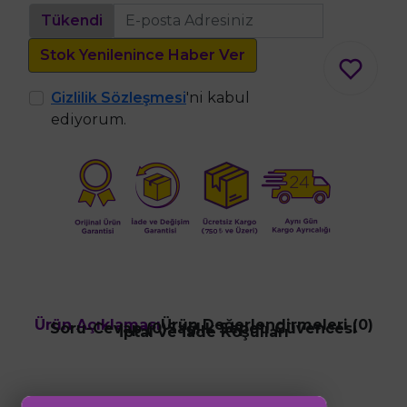
Tükendi
Stok Yenilenince Haber Ver
Gizlilik Sözleşmesi
'ni kabul
ediyorum.
Ürün Açıklaması
Ürün Değerlendirmeleri (0)
Soru-Cevap (0)
Sağlık Sepeti Güvencesi
İptal ve İade Koşulları