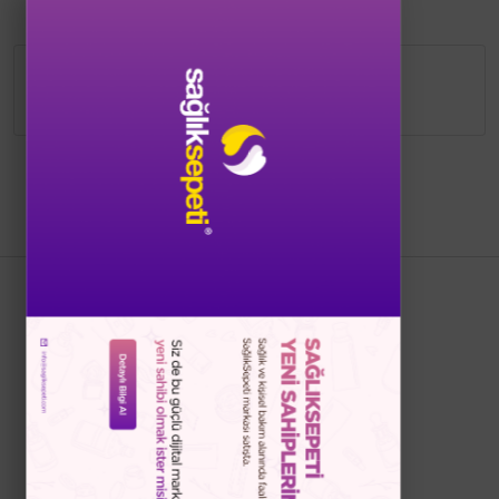
Bu ürünün detayları düzenlenme
aşamasındadır.
Bizi Takip Edin