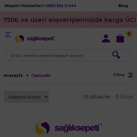
Müşteri Hizmetleri:
0850 554 0 444
Blog
750₺ ve üzeri alışverişlerinizde kargo ÜC
0
🔍
Filtre
Capicade
Anasayfa
Stoktakiler
0 Ürün