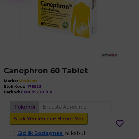
Canephron 60 Tablet
Marka:
Markasız
Stok Kodu:
178523
Barkod:
8680952381918
Tükendi
Stok Yenilenince Haber Ver
Gizlilik Sözleşmesi
'ni kabul