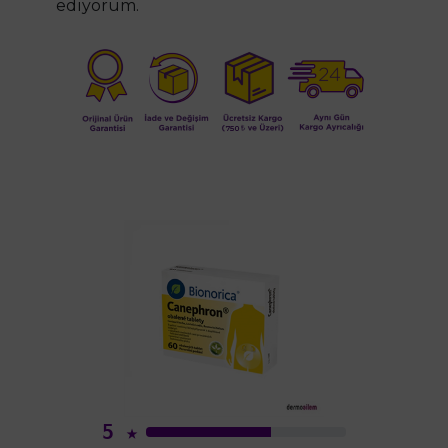
ediyorum.
5
★