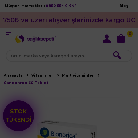
Müşteri Hizmetleri:
0850 554 0 444
Blog
750₺ ve üzeri alışverişlerinizde kargo ÜC
0
🔍
Anasayfa
Vitaminler
Multivitaminler
Canephron 60 Tablet
STOK
TÜKENDİ