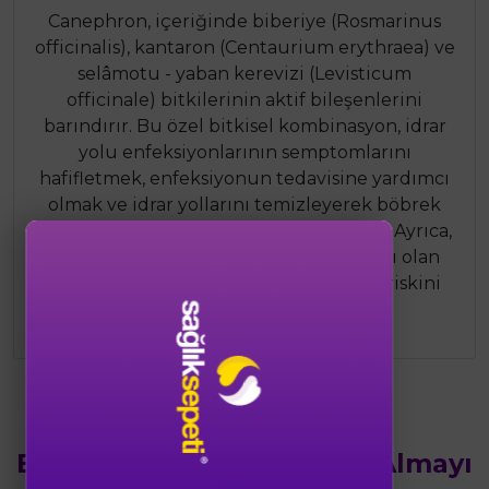
Canephron, içeriğinde biberiye (Rosmarinus
officinalis), kantaron (Centaurium erythraea) ve
selâmotu - yaban kerevizi (Levisticum
officinale) bitkilerinin aktif bileşenlerini
barındırır. Bu özel bitkisel kombinasyon, idrar
yolu enfeksiyonlarının semptomlarını
hafifletmek, enfeksiyonun tedavisine yardımcı
olmak ve idrar yollarını temizleyerek böbrek
taşı oluşumunu engellemekte etkilidir. Ayrıca,
sık tekrarlayan idrar yolu enfeksiyonları olan
hastalarda enfeksiyonların tekrarlama riskini
azaltabilir.
Bu Ürünün Yanında Satın Almayı