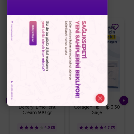
Düşünebilirsiniz
%20
diğer
Collavita
Dexeryl Emollient
Collagen Tip 1 Tip 3 30
Cream 500 gr
Saşe
★
★
★
★
★
★
★
★
★
★
4.0
(3)
4.7
(7)