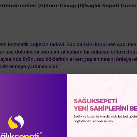
rlendirmeleri (0)
Soru-Cevap (0)
Sağlık Sepeti Güve
n kozmetik adjuvan tedavi. Saç derisini korurken saçı temizl
e saç dökülmesi sürecini zıtlaştıran bir adjuvan tedavi doğar
i sayesinde ürün, saç köklerinin erken yaşlanmasını önleyer
şvik etmeye yardımcı olur.
nün Yanında Satın Almayı Düşünebil