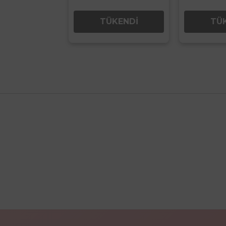
ÜKENDİ
TÜKENDİ
TÜ