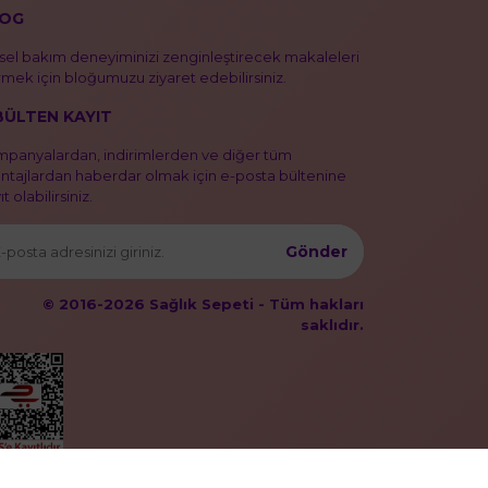
OG
isel bakım deneyiminizi zenginleştirecek makaleleri
mek için bloğumuzu ziyaret edebilirsiniz.
BÜLTEN KAYIT
panyalardan, indirimlerden ve diğer tüm
ntajlardan haberdar olmak için e-posta bültenine
t olabilirsiniz.
Gönder
© 2016-2026 Sağlık Sepeti - Tüm hakları
saklıdır.