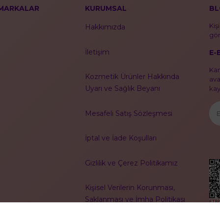
MARKALAR
KURUMSAL
BL
Kiş
Hakkımızda
gör
İletişim
E-
Kam
Kozmetik Ürünler Hakkında
ava
Uyarı ve Sağlık Beyanı
kayı
Mesafeli Satış Sözleşmesi
İptal ve İade Koşulları
Gizlilik ve Çerez Politikamız
Kişisel Verilerin Korunması,
Saklanması ve İmha Politikası