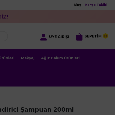
Blog
Kargo Takibi
İZ!
0
SEPETİM
ÜYE GİRİŞİ
rünleri
Makyaj
Ağız Bakım Ürünleri
ndirici Şampuan 200ml