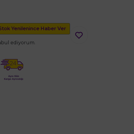
Stok Yenilenince Haber Ver
kabul ediyorum.