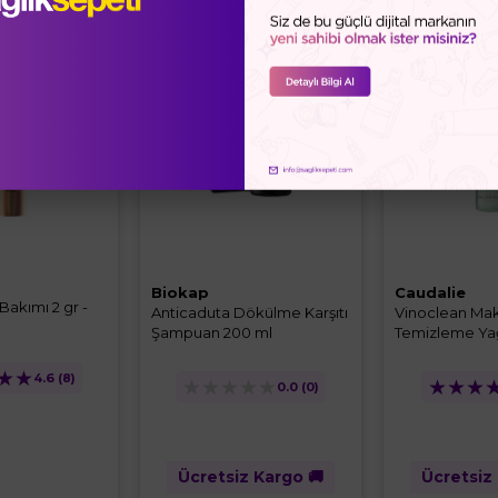
%20
Biokap
Caudalie
Bakımı 2 gr -
Anticaduta Dökülme Karşıtı
Vinoclean Mak
Şampuan 200 ml
Temizleme Ya
★
★
4.6
(8)
★
★
★
★
★
★
★
★
0.0
(0)
Ücretsiz Kargo 🚚
Ücretsiz