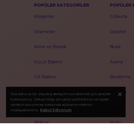
POPÜLER KATEGORİLER
POPÜLER 
Kolajenler
Collavita
Vitaminler
Darphin
Anne ve Bebek
Nuxe
Vücut Bakımı
Avene
Cilt Bakımı
Bioderma
Saç Bakımı
Mustela
Size daha iyi bir alışveriş deneyimi sunabilmek için çerezler
kullanıyoruz. Detaylı bilgi için çerez politikamızı ve kişisel
verilerin korunması hakkında açıklama metnini
Güneş Ürünleri
Solgar
inceleyebilirsiniz.
Kabul Ediyorum
Makyaj
Vichy