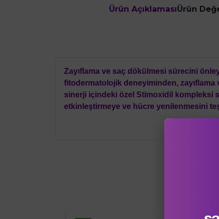
Ürün Açıklaması
Ürün Değe
Zayıflama ve saç dökülmesi sürecini önleye
fitodermatolojik deneyiminden, zayıflama v
sinerji içindeki özel Stimoxidil kompleks
etkinleştirmeye ve hücre yenilenmesini te
Bu Ürü