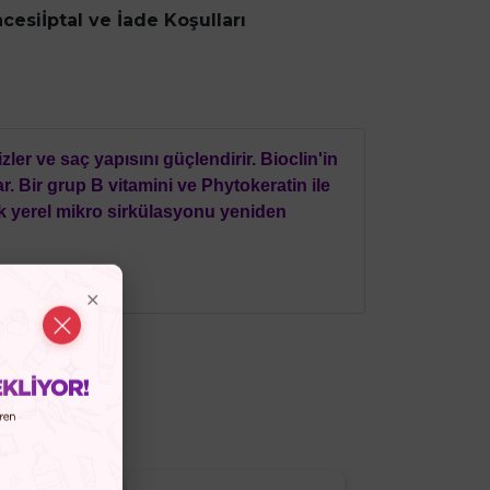
ncesi
İptal ve İade Koşulları
er ve saç yapısını güçlendirir. Bioclin'in
. Bir grup B vitamini ve Phytokeratin ile
ek yerel mikro sirkülasyonu yeniden
irsiniz