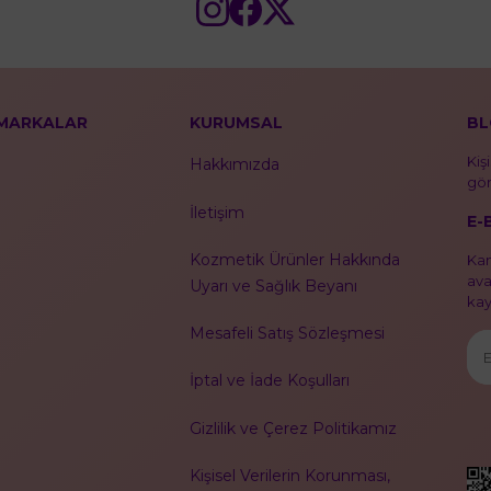
MARKALAR
KURUMSAL
BL
Kiş
Hakkımızda
gör
İletişim
E-
Kozmetik Ürünler Hakkında
Kam
ava
Uyarı ve Sağlık Beyanı
kayı
Mesafeli Satış Sözleşmesi
İptal ve İade Koşulları
Gizlilik ve Çerez Politikamız
Kişisel Verilerin Korunması,