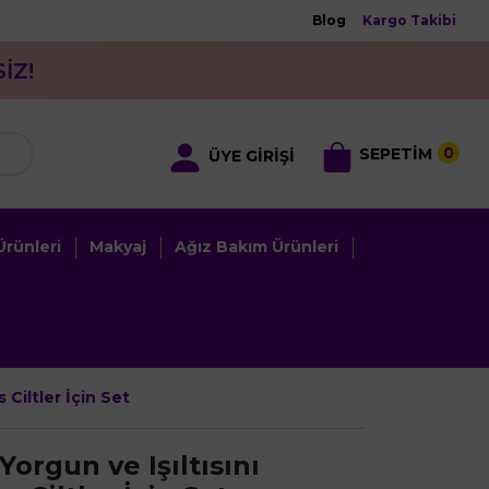
Blog
Kargo Takibi
İZ!
0
SEPETİM
ÜYE GİRİŞİ
rünleri
Makyaj
Ağız Bakım Ürünleri
 Ciltler İçin Set
Yorgun ve Işıltısını