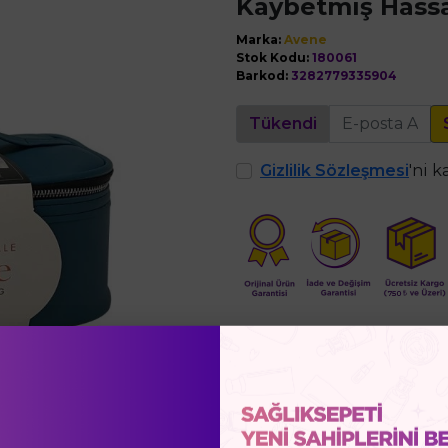
Kaybetmiş Hassas
Marka:
Avene
Stok Kodu:
180061
Barkod:
3282779335904
Tükendi
Gizlilik Sözleşmesi
'ni 