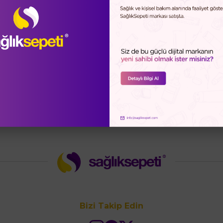
rlendirmeleri (0)
Soru-Cevap (0)
Sağlık Sepeti Güve
asındadır.
Bizi Takip Edin