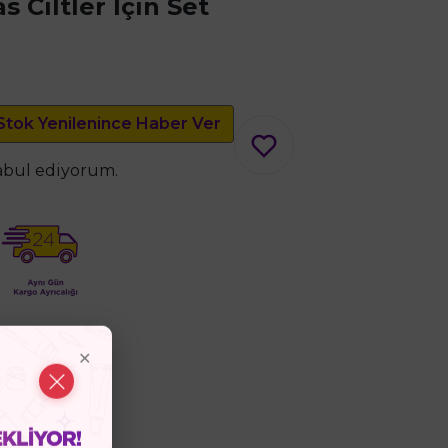
 Ciltler İçin Set
Stok Yenilenince Haber Ver
kabul ediyorum.