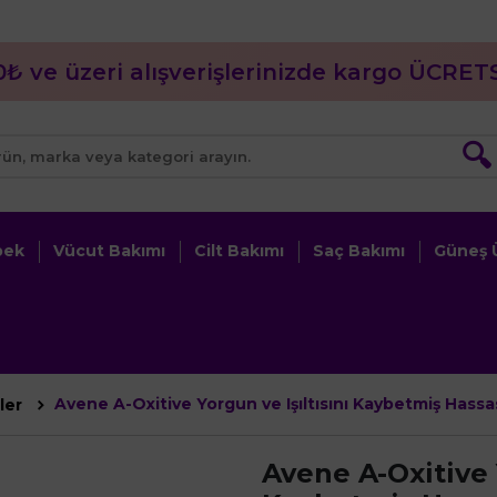
0₺ ve üzeri alışverişlerinizde kargo ÜCRETS
🔍
bek
Vücut Bakımı
Cilt Bakımı
Saç Bakımı
Güneş Ü
Avene A-Oxitive Yorgun ve Işıltısını Kaybetmiş Hassas
ler
Avene A-Oxitive 