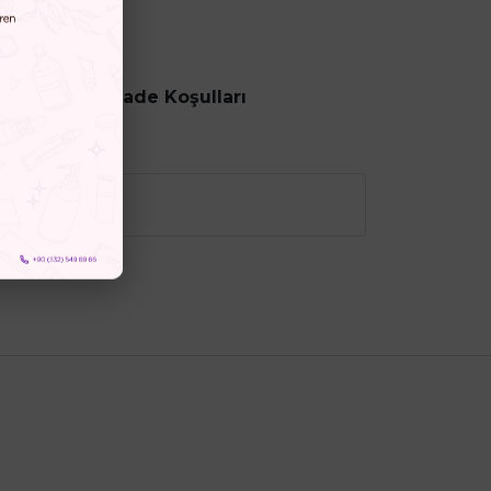
ncesi
İptal ve İade Koşulları