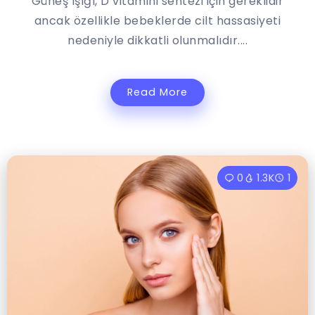
Güneş ışığı, D vitamini sentezi için gereklidir
ancak özellikle bebeklerde cilt hassasiyeti
nedeniyle dikkatli olunmalıdır....
Read More
0
1.3K
1